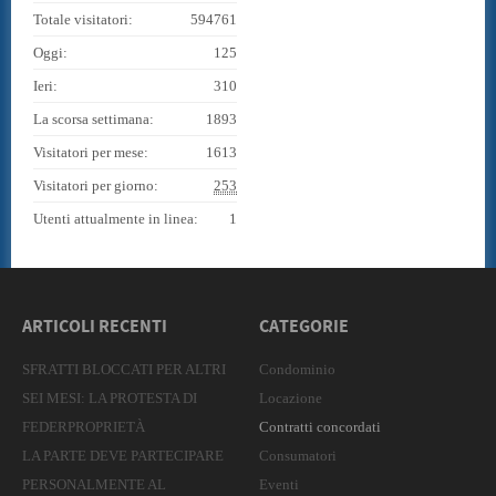
Totale visitatori:
594761
Oggi:
125
Ieri:
310
La scorsa settimana:
1893
Visitatori per mese:
1613
Visitatori per giorno:
253
Utenti attualmente in linea:
1
ARTICOLI RECENTI
CATEGORIE
SFRATTI BLOCCATI PER ALTRI
Condominio
SEI MESI: LA PROTESTA DI
Locazione
FEDERPROPRIETÀ
Contratti concordati
LA PARTE DEVE PARTECIPARE
Consumatori
PERSONALMENTE AL
Eventi