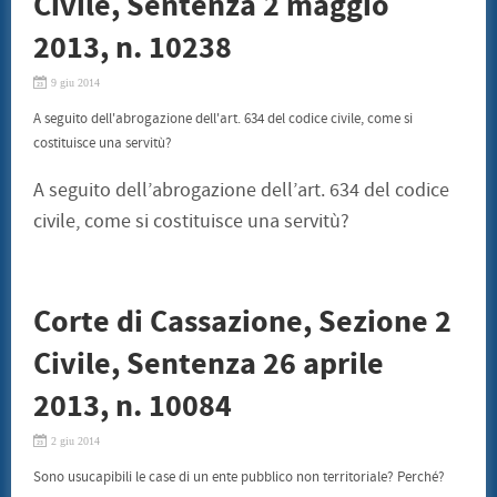
Civile, Sentenza 2 maggio
SENTENZE
CONSUMATORI
2013, n. 10238
BENI CULTURALI
GALLERIA NICOLA DANIORE
9 giu 2014
ARTISTI
PATRIMONIO ARTISTICO
A seguito dell'abrogazione dell'art. 634 del codice civile, come si
TRADIZIONI GASTRONOMICHE
costituisce una servitù?
CONVENZIONI
STAMPE LITOGRAFIE E SERIGRAFIE
A seguito dell’abrogazione dell’art. 634 del codice
ARCHITETTI
INFORMATICA ED INCHIOSTRI
civile, come si costituisce una servitù?
TERMOIDRAULICA
FINANZIAMENTI
EVENTI
CONVEGNO 22 LUGLIO 2011
CONTATTI
Corte di Cassazione, Sezione 2
Civile, Sentenza 26 aprile
2013, n. 10084
2 giu 2014
Sono usucapibili le case di un ente pubblico non territoriale? Perché?