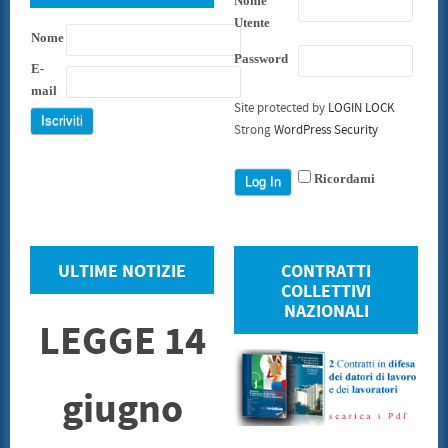
Nome
Utente
Nome
Password
E-
mail
Site protected by
LOGIN LOCK
Strong
WordPress Security
Ricordami
ULTIME NOTIZIE
CONTRATTI
COLLETTIVI
NAZIONALI
LEGGE 14
giugno