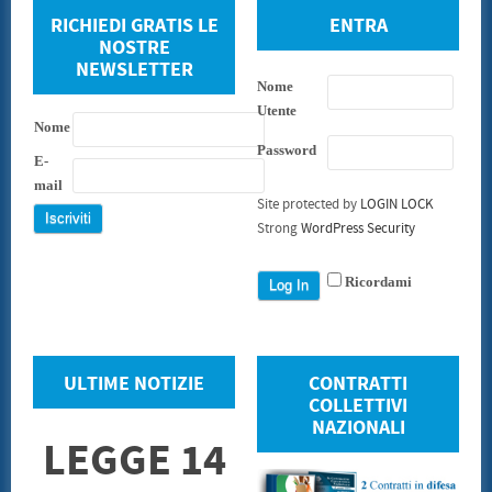
RICHIEDI GRATIS LE
ENTRA
NOSTRE
NEWSLETTER
Nome
Utente
Nome
Password
E-
mail
Site protected by
LOGIN LOCK
Strong
WordPress Security
Ricordami
ULTIME NOTIZIE
CONTRATTI
COLLETTIVI
NAZIONALI
LEGGE 14