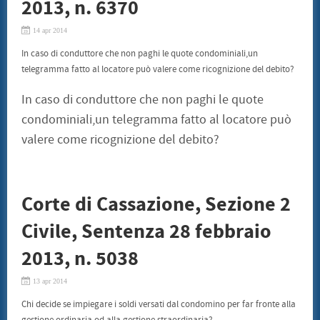
2013, n. 6370
SENTENZE
CONSUMATORI
14 apr 2014
BENI CULTURALI
GALLERIA NICOLA DANIORE
In caso di conduttore che non paghi le quote condominiali,un
ARTISTI
telegramma fatto al locatore può valere come ricognizione del debito?
PATRIMONIO ARTISTICO
TRADIZIONI GASTRONOMICHE
CONVENZIONI
In caso di conduttore che non paghi le quote
STAMPE LITOGRAFIE E SERIGRAFIE
condominiali,un telegramma fatto al locatore può
ARCHITETTI
INFORMATICA ED INCHIOSTRI
valere come ricognizione del debito?
TERMOIDRAULICA
FINANZIAMENTI
EVENTI
CONVEGNO 22 LUGLIO 2011
Corte di Cassazione, Sezione 2
CONTATTI
Civile, Sentenza 28 febbraio
2013, n. 5038
13 apr 2014
Chi decide se impiegare i soldi versati dal condomino per far fronte alla