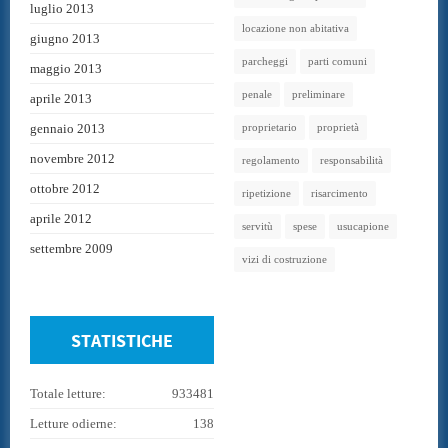
luglio 2013
locazione non abitativa
giugno 2013
parcheggi
parti comuni
maggio 2013
penale
preliminare
aprile 2013
gennaio 2013
proprietario
proprietà
novembre 2012
regolamento
responsabilità
ottobre 2012
ripetizione
risarcimento
aprile 2012
servitù
spese
usucapione
settembre 2009
vizi di costruzione
STATISTICHE
Totale letture:
933481
Letture odierne:
138