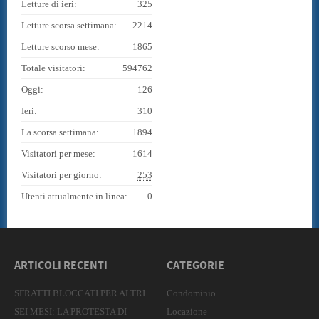
Letture di ieri:
325
Letture scorsa settimana:
2214
Letture scorso mese:
1865
Totale visitatori:
594762
Oggi:
126
Ieri:
310
La scorsa settimana:
1894
Visitatori per mese:
1614
Visitatori per giorno:
253
Utenti attualmente in linea:
0
ARTICOLI RECENTI
CATEGORIE
SFRATTI BLOCCATI PER ALTRI
Condominio
SEI MESI: LA PROTESTA DI
Locazione