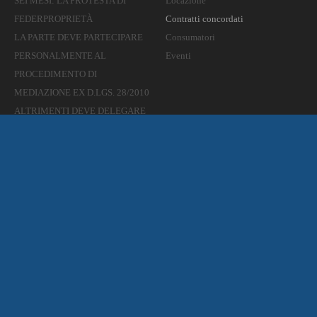
SEI MESI: LA PROTESTA DI
Locazione
FEDERPROPRIETÀ
Contratti concordati
LA PARTE DEVE PARTECIPARE
Consumatori
PERSONALMENTE AL
Eventi
PROCEDIMENTO DI
MEDIAZIONE EX D.LGS. 28/2010
ALTRIMENTI DEVE DELEGARE
ALTRO SOGGETTO IN SUA
SOSTITUZIONE CONFERENDO
UNA PROCURA SPECIALE
SOSTANZIALE CON ATTO
PUBBLICO.
Sottoscritto Accordo Territoriale a
Chieti
CONTATTI
TWITTER
Tweets di @Federpropr_Abr
Tel: 0857993239