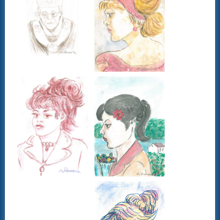
LEGISLAZIONE NAZIONALE
SENTENZE
CONSUMATORI
BENI CULTURALI
GALLERIA NICOLA DANIORE
ARTISTI
PATRIMONIO ARTISTICO
TRADIZIONI GASTRONOMICHE
CONVENZIONI
STAMPE LITOGRAFIE E SERIGRAFIE
ARCHITETTI
INFORMATICA ED INCHIOSTRI
TERMOIDRAULICA
FINANZIAMENTI
EVENTI
CONVEGNO 22 LUGLIO 2011
CONTATTI