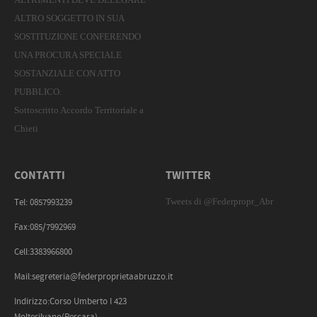
ALTRO SOGGETTO IN SUA
SOSTITUZIONE CONFERENDO
UNA PROCURA SPECIALE
SOSTANZIALE CON ATTO
PUBBLICO.
Sottoscritto Accordo Territoriale a
Chieti
CONTATTI
TWITTER
Tweets di @Federpropr_Abr
Tel: 0857993239
Fax:085/7992969
Cell:3383966800
Mail:segreteria@federproprietaabruzzo.it
Indirizzo:Corso Umberto I 423
Moltesilvano(Pescara)