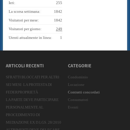
Ieri:
255
La scorsa settimana:
1842
Visitatori per mese:
1842
Visitatori per giorno:
249
Utenti attualmente in linea:
1
ARTICOLI RECENTI
CATEGORIE
SFRATTI BLOCCATI PER ALTRI
Condominio
SEI MESI: LA PROTESTA DI
Locazione
FEDERPROPRIETÀ
Contratti concordati
LA PARTE DEVE PARTECIPARE
Consumatori
PERSONALMENTE AL
Eventi
PROCEDIMENTO DI
MEDIAZIONE EX D.LGS. 28/2010
ALTRIMENTI DEVE DELEGARE