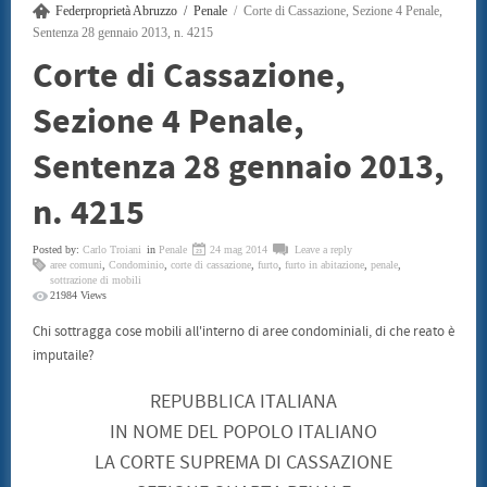
Federproprietà Abruzzo
Penale
Corte di Cassazione, Sezione 4 Penale,
SENTENZE
CONSUMATORI
Sentenza 28 gennaio 2013, n. 4215
BENI CULTURALI
Corte di Cassazione,
GALLERIA NICOLA DANIORE
ARTISTI
Sezione 4 Penale,
PATRIMONIO ARTISTICO
TRADIZIONI GASTRONOMICHE
CONVENZIONI
Sentenza 28 gennaio 2013,
STAMPE LITOGRAFIE E SERIGRAFIE
ARCHITETTI
n. 4215
INFORMATICA ED INCHIOSTRI
TERMOIDRAULICA
FINANZIAMENTI
Posted by:
Carlo Troiani
in
Penale
24 mag 2014
Leave a reply
EVENTI
aree comuni
,
Condominio
,
corte di cassazione
,
furto
,
furto in abitazione
,
penale
,
sottrazione di mobili
CONVEGNO 22 LUGLIO 2011
21984 Views
CONTATTI
Chi sottragga cose mobili all'interno di aree condominiali, di che reato è
imputaile?
REPUBBLICA ITALIANA
IN NOME DEL POPOLO ITALIANO
LA CORTE SUPREMA DI CASSAZIONE