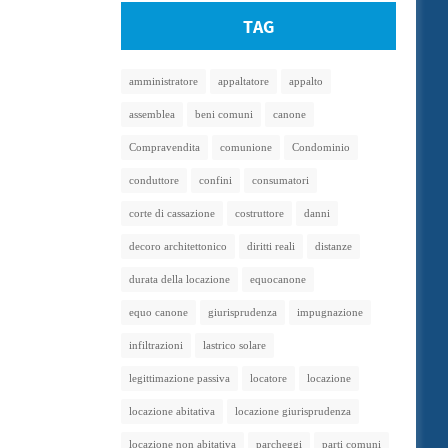
TAG
amministratore
appaltatore
appalto
assemblea
beni comuni
canone
Compravendita
comunione
Condominio
conduttore
confini
consumatori
corte di cassazione
costruttore
danni
decoro architettonico
diritti reali
distanze
durata della locazione
equocanone
equo canone
giurisprudenza
impugnazione
infiltrazioni
lastrico solare
legittimazione passiva
locatore
locazione
locazione abitativa
locazione giurisprudenza
locazione non abitativa
parcheggi
parti comuni