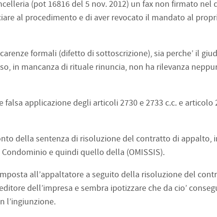
elleria (pot 16816 del 5 nov. 2012) un fax non firmato nel q
ciare al procedimento e di aver revocato il mandato al propr
renze formali (difetto di sottoscrizione), sia perche’ il giud
esso, in mancanza di rituale rinuncia, non ha rilevanza neppur
falsa applicazione degli articoli 2730 e 2733 c.c. e articolo 2
to della sentenza di risoluzione del contratto di appalto, 
l Condominio e quindi quello della (OMISSIS).
mposta all’appaltatore a seguito della risoluzione del cont
reditore dell’impresa e sembra ipotizzare che da cio’ conseg
n l’ingiunzione.