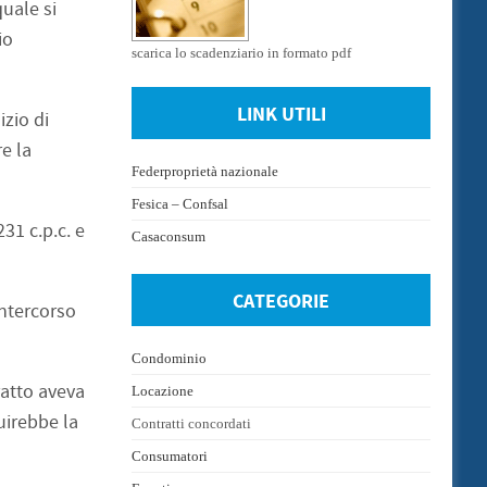
uale si
io
scarica lo scadenziario in formato pdf
LINK UTILI
izio di
e la
Federproprietà nazionale
Fesica – Confsal
31 c.p.c. e
Casaconsum
CATEGORIE
intercorso
Condominio
ratto aveva
Locazione
uirebbe la
Contratti concordati
Consumatori