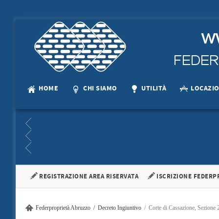
HOME
CHI SIAMO
UTILITÀ
LOCAZI
CONDOMINIO
CONDOMINIO
APERTA LA CONSULTAZIONE ALL'ALBO…
LA PA
CONDOMINIO
NOTIZIE
DECRETO MINISTERIALE 16.01.2017
ACCORDO TERRITO
È stata aperta al…
La parte de
APERTA LA CONSULTAZIONE ALL'ALBO…
SFRATTI BL
…
Sottoscritto e 
REGISTRAZIONE AREA RISERVATA
ISCRIZIONE FEDERP
+
È stata aperta al…
Sfratti bl
+
+
Federproprietà Abruzzo
Decreto Ingiuntivo
Corte di Cassazione, Sezione 