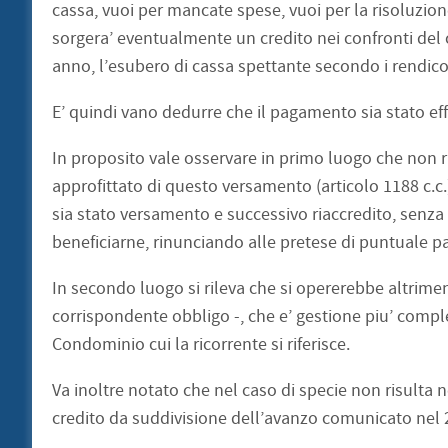
cassa, vuoi per mancate spese, vuoi per la risoluzione
sorgera’ eventualmente un credito nei confronti del c
anno, l’esubero di cassa spettante secondo i rendicon
E’ quindi vano dedurre che il pagamento sia stato ef
In proposito vale osservare in primo luogo che non ris
approfittato di questo versamento (articolo 1188 c.c.);
sia stato versamento e successivo riaccredito, senza
beneficiarne, rinunciando alle pretese di puntuale pa
In secondo luogo si rileva che si opererebbe altrime
corrispondente obbligo -, che e’ gestione piu’ compl
Condominio cui la ricorrente si riferisce.
Va inoltre notato che nel caso di specie non risult
credito da suddivisione dell’avanzo comunicato nel 