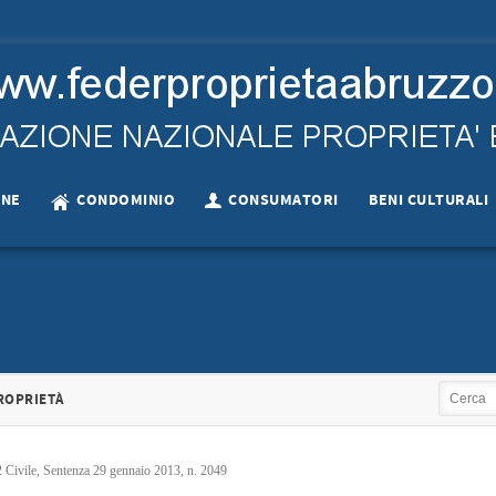
ONE
CONDOMINIO
CONSUMATORI
BENI CULTURALI
LEGISLAZIONE NAZIONALE
ESECUZIONE
RTE DEVE…
LEGGE14 GIUGNO 2019 N.…
SEN
CONDOMINIO
SENZA CATEGOR
RIALE LANCIANO
CASSAZIONE 16279 DEL…
ACCORDO TERRI
ve partecipare…
LEGGE 14 giugno 2019,…
SENTENZA n.1271
OCCATI PER ALTRI…
LA PARTE DEVE…
SOTTOSCRI
depositato il…
Cassazione civile sez. III,…
Accordo 
ROPRIETÀ
+
+
occati per altri…
La parte deve partecipare…
Le A
+
+
+
+
2 Civile, Sentenza 29 gennaio 2013, n. 2049