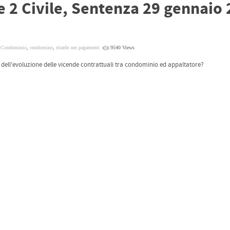
e 2 Civile, Sentenza 29 gennaio 
,
Condominio
,
condomino
,
ritardo nei pagamenti
9540 Views
 dell'evoluzione delle vicende contrattuali tra condominio ed appaltatore?