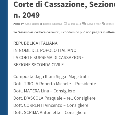
Corte di Cassazione, Sezion
n. 2049
Posted by:
Carlo Troiani
in
Decreto Ingiuntivo
25 mar 2014
Leave a reply
appalto
Se l'Assemblea delibera dei lavori, il condomino può non pagare in attesa
REPUBBLICA ITALIANA
IN NOME DEL POPOLO ITALIANO
LA CORTE SUPREMA DI CASSAZIONE
SEZIONE SECONDA CIVILE
Composta dagli Ill.mi Sigg.ri Magistrati:
Dott. TRIOLA Roberto Michele – Presidente
Dott. MATERA Lina – Consigliere
Dott. D’ASCOLA Pasquale – rel. Consigliere
Dott. CORRENTI Vincenzo – Consigliere
Dott. SCRIMA Antonietta – Consigliere