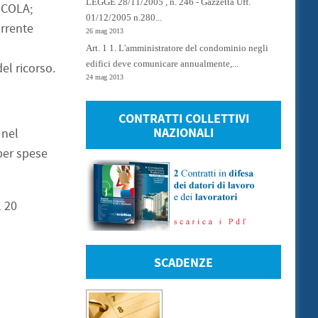
LEGGE 28/11/2005 , n. 246 - Gazzetta Uff.
SCOLA;
01/12/2005 n.280...
orrente
26 mag 2013
Art. 1 1. L'amministratore del condominio negli
edifici deve comunicare annualmente,...
el ricorso.
24 mag 2013
CONTRATTI COLLETTIVI
NAZIONALI
 nel
per spese
l 20
SCADENZE