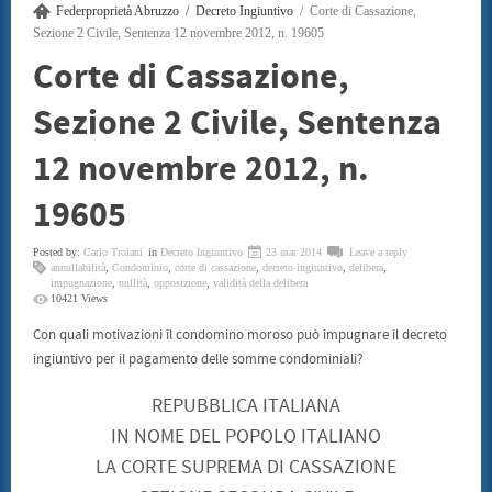
Federproprietà Abruzzo
Decreto Ingiuntivo
Corte di Cassazione,
SENTENZE
CONSUMATORI
Sezione 2 Civile, Sentenza 12 novembre 2012, n. 19605
BENI CULTURALI
Corte di Cassazione,
GALLERIA NICOLA DANIORE
ARTISTI
Sezione 2 Civile, Sentenza
PATRIMONIO ARTISTICO
TRADIZIONI GASTRONOMICHE
CONVENZIONI
12 novembre 2012, n.
STAMPE LITOGRAFIE E SERIGRAFIE
ARCHITETTI
19605
INFORMATICA ED INCHIOSTRI
TERMOIDRAULICA
FINANZIAMENTI
Posted by:
Carlo Troiani
in
Decreto Ingiuntivo
23 mar 2014
Leave a reply
EVENTI
annullabilità
,
Condominio
,
corte di cassazione
,
decreto ingiuntivo
,
delibera
,
impugnazione
,
nullità
,
opposizione
,
validità della delibera
CONVEGNO 22 LUGLIO 2011
10421 Views
CONTATTI
Con quali motivazioni il condomino moroso può impugnare il decreto
ingiuntivo per il pagamento delle somme condominiali?
REPUBBLICA ITALIANA
IN NOME DEL POPOLO ITALIANO
LA CORTE SUPREMA DI CASSAZIONE