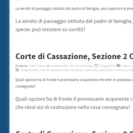
La servitù di passaggio istituita dal padre di famiglia, può superare le prescr
La servitù di passaggio istituita dal padre di famiglia,
specie: può insistere su cortili)?
Corte di Cassazione, Sezione 2 
Posted by:
Carlo Troiani
in
Compravendita
,
Vizi di Costruzione
24 mag 2014
Leave a 
Compravendita
,
corte di cassazione
,
cosa consegnata
,
diritti reali
,
immissione in possesso
,
in
Quali opzioni ha di fronte il promissario acquirente che entri in possesso 
consegnata?
Quali opzioni ha di fronte il promissario acquirente
che rilevi vizi di costruzione nella cosa consegnata?