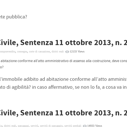
ete pubblica?
Civile, Sentenza 11 ottobre 2013, n.
ompravendita
,
consegna
,
corte di cassazione
,
diritti reali
12133 Views
d abitazione conforme all'atto amministrativo di assenso alla costruzione, deve cons
ro?
 l’immobile adibito ad abitazione conforme all’atto amminist
to di agibilità? in caso affermativo, se non lo fa, a cosa va i
Civile, Sentenza 11 ottobre 2013, n.
lia
,
diritti reali
,
passagggi
,
servitù
,
servitù di passaggio
,
servitù prediali
14933 Views