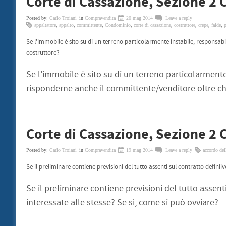
Corte di Cassazione, Sezione 2 C
Posted by:
Carlo Troiani
in
Compravendita
20 mag 2014
Leave a reply
appaltatore
,
appalto
,
committente
,
Condominio
,
corte di cassazione
,
costruttore
,
crepe
,
falde
,
p
Se l'immobile è sito su di un terreno particolarmente instabile, responsab
costruttore?
Se l’immobile è sito su di un terreno particolarmente
risponderne anche il committente/venditore oltre che
Corte di Cassazione, Sezione 2 C
Posted by:
Carlo Troiani
in
Compravendita
19 mag 2014
Leave a reply
accordo del
Se il preliminare contiene previsioni del tutto assenti sul contratto definii
Se il preliminare contiene previsioni del tutto assent
interessate alle stesse? Se sì, come si può ovviare?