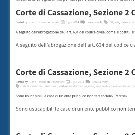
Corte di Cassazione, Sezione 2 
Posted by:
Carlo Troiani
in
Servitù
9 giu 2014
Leave a reply
634
,
atti
,
codice civil
A seguito dell'abrogazione dell'art. 634 del codice civile, come si costituis
A seguito dell’abrogazione dell’art. 634 del codice ci
Corte di Cassazione, Sezione 2 C
Posted by:
Carlo Troiani
in
Usucapione
2 giu 2014
Leave a reply
corte di cassazione
,
diritti reali
,
edilizia residenziale popolare
,
ente pubblico non territoriale
,
p
Sono usucapibili le case di un ente pubblico non territoriale? Perché?
Sono usucapibili le case di un ente pubblico non terr