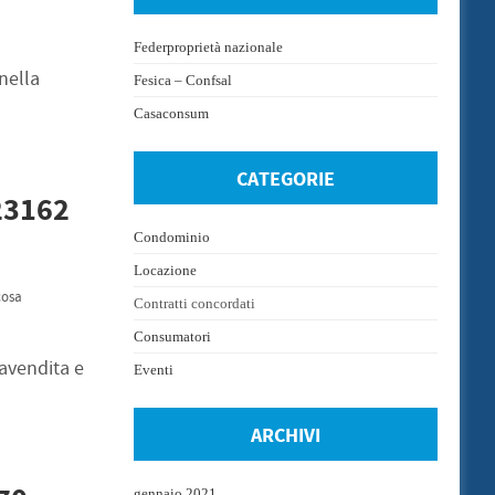
Federproprietà nazionale
(nella
Fesica – Confsal
Casaconsum
CATEGORIE
 23162
Condominio
Locazione
cosa
Contratti concordati
Consumatori
ravendita e
Eventi
ARCHIVI
gennaio 2021