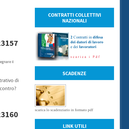
CONTRATTI COLLETTIVI
NAZIONALI
 23157
egnare il
SCADENZE
rativo di
ncontro?
scarica lo scadenziario in formato pdf
 23160
LINK UTILI