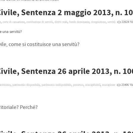
Civile, Sentenza 2 maggio 2013, n. 1
e
,
corte di cassazione
,
costituzione di servitù
,
diritti reali
,
fondo dominante
,
ricognizione
,
servitù
22624 Vi
ce una servitù?
vile, come si costituisce una servitù?
ivile, Sentenza 26 aprile 2013, n. 1
atrimonio
,
patrimonio disponibile
,
patrimonio indisponibile
,
possesso
,
usucapibilità
,
usucapione
23406 Vi
itoriale? Perché?