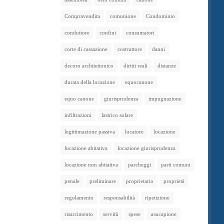
Compravendita
comunione
Condominio
conduttore
confini
consumatori
corte di cassazione
costruttore
danni
decoro architettonico
diritti reali
distanze
durata della locazione
equocanone
equo canone
giurisprudenza
impugnazione
infiltrazioni
lastrico solare
legittimazione passiva
locatore
locazione
locazione abitativa
locazione giurisprudenza
locazione non abitativa
parcheggi
parti comuni
penale
preliminare
proprietario
proprietà
regolamento
responsabilità
ripetizione
risarcimento
servitù
spese
usucapione