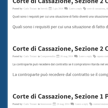
Corte di Cassazione, Sezione 2 C
Posted by:
Carlo Troiani
in
Servitù
2 giu 2014
Leave a reply
corte di cassazione
,
di
Quali sono i requisiti per cui una situazione di fatto diventi una situazione
Quali sono i requisiti per cui una situazione di fatto
Corte di Cassazione, Sezione 2 C
Posted by:
Carlo Troiani
in
Compravendita
26 mag 2014
Leave a reply
caparra con
La controparte può recedere dal contratto se il compratore ritarda nel v
La controparte può recedere dal contratto se il comp
Corte di Cassazione, Sezione 1 
Posted by:
Carlo Troiani
in
Immissioni
24 mag 2014
Leave a reply
contravvenzion