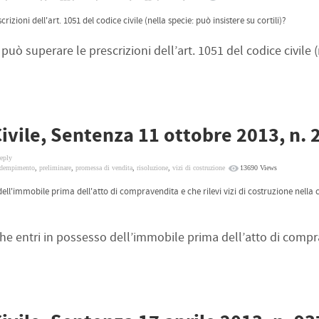
izioni dell'art. 1051 del codice civile (nella specie: può insistere su cortili)?
 può superare le prescrizioni dell’art. 1051 del codice civile 
Civile, Sentenza 11 ottobre 2013, n.
reply
adempimento
,
preliminare
,
promessa di vendita
,
risoluzione
,
vizi di costruzione
13690 Views
dell'immobile prima dell'atto di compravendita e che rilevi vizi di costruzione nella 
 che entri in possesso dell’immobile prima dell’atto di comp