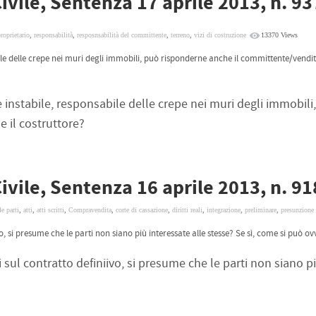
ivile, Sentenza 17 aprile 2013, n. 9
roprietario
,
responsabilità
,
resposnsabilità del committente
,
terreno
,
vizi di costruzione
13370 Views
ile delle crepe nei muri degli immobili, può risponderne anche il committente/vendito
 instabile, responsabile delle crepe nei muri degli immobili
 il costruttore?
ivile, Sentenza 16 aprile 2013, n. 9
le parti
,
atti
,
atti scritti
,
Compravendita
,
corte di cassazione
,
diritti reali
,
integrazione
,
preliminare
,
presunzione
vo, si presume che le parti non siano più interessate alle stesse? Se sì, come si può ov
i sul contratto definiivo, si presume che le parti non siano p