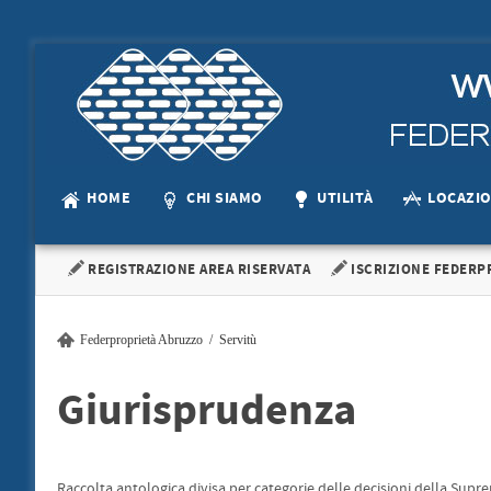
HOME
CHI SIAMO
UTILITÀ
LOCAZI
REGISTRAZIONE AREA RISERVATA
ISCRIZIONE FEDERP
Federproprietà Abruzzo
Servitù
Giurisprudenza
Raccolta antologica divisa per categorie delle decisioni della Suprem