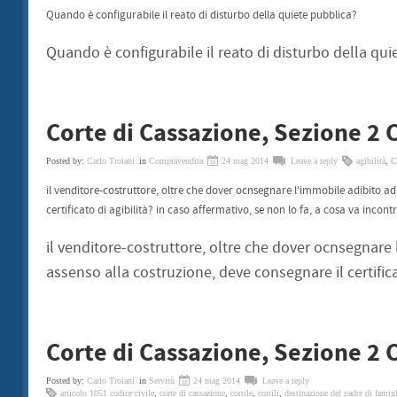
Quando è configurabile il reato di disturbo della quiete pubblica?
Quando è configurabile il reato di disturbo della qui
Corte di Cassazione, Sezione 2 
Posted by:
Carlo Troiani
in
Compravendita
24 mag 2014
Leave a reply
agibilità
,
C
il venditore-costruttore, oltre che dover ocnsegnare l'immobile adibito a
certificato di agibilità? in caso affermativo, se non lo fa, a cosa va incont
il venditore-costruttore, oltre che dover ocnsegnare
assenso alla costruzione, deve consegnare il certifica
Corte di Cassazione, Sezione 2 
Posted by:
Carlo Troiani
in
Servitù
24 mag 2014
Leave a reply
articolo 1051 codice civile
,
corte di cassazione
,
cortile
,
cortili
,
destinazione del padre di famig