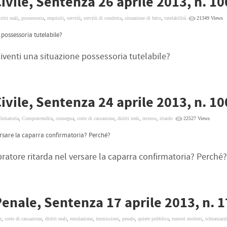
ivile, Sentenza 26 aprile 2013, n. 1
ritti reali
,
possessoria
,
requisiti
,
servitù
,
servitù di condotta
,
situazione di fatto
,
tutelabilità
21349 Views
 possessoria tutelabile?
 diventi una situazione possessoria tutelabile?
ivile, Sentenza 24 aprile 2013, n. 1
firmatoria
,
Compravendita
,
consegna
,
corte di cassazione
,
diritti reali
,
recesso
,
ritardo
22527 Views
ersare la caparra confirmatoria? Perché?
ratore ritarda nel versare la caparra confirmatoria? Perché?
Penale, Sentenza 17 aprile 2013, n. 
e
,
corte di cassazione
,
diritti reali
,
emulazione
,
immissioni
,
penale
,
quiete pubblica
,
rumori molesti
,
schiamazzi