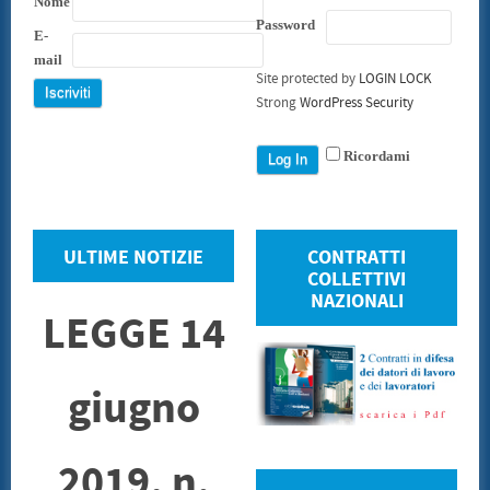
Nome
Password
E-
mail
Site protected by
LOGIN LOCK
Strong
WordPress Security
Ricordami
ULTIME NOTIZIE
CONTRATTI
COLLETTIVI
NAZIONALI
LEGGE 14
giugno
2019, n.