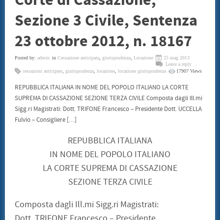
Corte di Cassazione,
SENTENZE
CONSUMATORI
Sezione 3 Civile, Sentenza
BENI CULTURALI
GALLERIA NICOLA DANIORE
23 ottobre 2012, n. 18167
ARTISTI
PATRIMONIO ARTISTICO
TRADIZIONI GASTRONOMICHE
Posted by:
admin
in
Cessazione anticipata
,
giurisprudenza
,
Locazione
25 mag 2013
Leave a reply
CONVENZIONI
cessazioni anticipate
,
giurisprudenza
,
locazione
,
locazione giurisprudenza
17907 Views
STAMPE LITOGRAFIE E SERIGRAFIE
ARCHITETTI
REPUBBLICA ITALIANA IN NOME DEL POPOLO ITALIANO LA CORTE
INFORMATICA ED INCHIOSTRI
SUPREMA DI CASSAZIONE SEZIONE TERZA CIVILE Composta dagli Ill.mi
TERMOIDRAULICA
Sigg.ri Magistrati: Dott. TRIFONE Francesco – Presidente Dott. UCCELLA
FINANZIAMENTI
EVENTI
Fulvio – Consigliere […]
CONVEGNO 22 LUGLIO 2011
CONTATTI
REPUBBLICA ITALIANA
IN NOME DEL POPOLO ITALIANO
LA CORTE SUPREMA DI CASSAZIONE
SEZIONE TERZA CIVILE
Composta dagli Ill.mi Sigg.ri Magistrati:
Dott. TRIFONE Francesco – Presidente