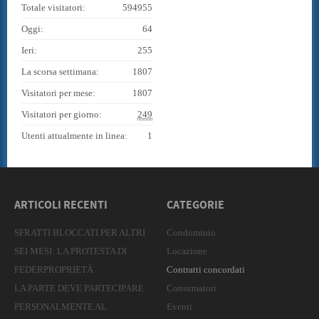
Totale visitatori:
594955
Oggi:
64
Ieri:
255
La scorsa settimana:
1807
Visitatori per mese:
1807
Visitatori per giorno:
249
Utenti attualmente in linea:
1
ARTICOLI RECENTI
CATEGORIE
SFRATTI BLOCCATI PER ALTRI
Condominio
SEI MESI: LA PROTESTA DI
Locazione
FEDERPROPRIETÀ
Contratti concordati
LA PARTE DEVE PARTECIPARE
Consumatori
PERSONALMENTE AL
Eventi