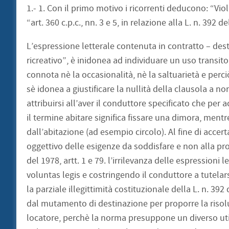
1.- 1. Con il primo motivo i ricorrenti deducono: “Vio
“art. 360 c.p.c., nn. 3 e 5, in relazione alla L. n. 392 del
L’espressione letterale contenuta in contratto – de
ricreativo”, è inidonea ad individuare un uso transitor
connota nè la occasionalità, nè la saltuarietà e perc
sè idonea a giustificare la nullità della clausola a n
attribuirsi all’aver il conduttore specificato che per
il termine abitare significa fissare una dimora, mentr
dall’abitazione (ad esempio circolo). Al fine di accer
oggettivo delle esigenze da soddisfare e non alla p
del 1978, artt. 1 e 79. l’irrilevanza delle espressioni
voluntas legis e costringendo il conduttore a tutelars
la parziale illegittimità costituzionale della L. n. 39
dal mutamento di destinazione per proporre la riso
locatore, perchè la norma presuppone un diverso uti