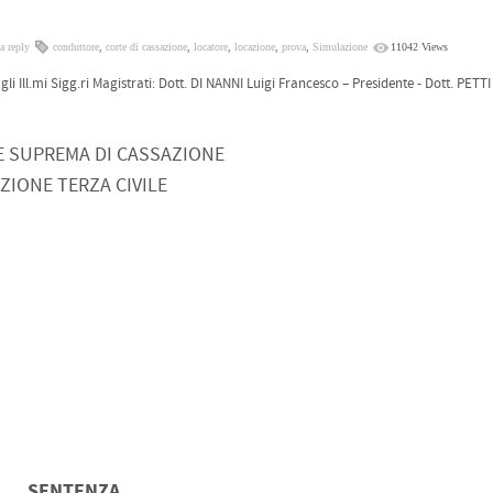
a reply
conduttore
,
corte di cassazione
,
locatore
,
locazione
,
prova
,
Simulazione
11042 Views
.mi Sigg.ri Magistrati: Dott. DI NANNI Luigi Francesco – Presidente - Dott. PETTI
E SUPREMA DI CASSAZIONE
ZIONE TERZA CIVILE
SENTENZA