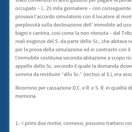
stato convenuto in altro giudizio per pagare la pena
occupato – L. 25 mila giornaliere – con conseguente 
provava l’accordo simulatorio con il locatore al mome
perplessità sulla destinazione dell’ immobile ad us
bagni e cantina, così come la non ritenuta – dal Tri
reali esigenze del S. da parte dello Sc., che abitava n
per la prova della simulazione ed in contrasto con il
l’immobile costituiva seconda abitazione a scopo ricr
appello dello Sc. secondo il quale la domanda doveva
somma da restituire “allo Sc.” (rectius al S.), era ass
Ricorrono per cassazione D.C. e R. e S. R. in qualità di
memoria.
1.- I primi due motivi, connessi, possono trattarsi 