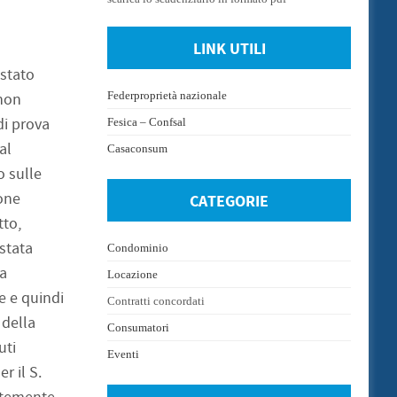
LINK UTILI
 stato
Federproprietà nazionale
 non
di prova
Fesica – Confsal
al
Casaconsum
o sulle
ione
CATEGORIE
tto,
 stata
Condominio
 a
Locazione
e e quindi
Contratti concordati
 della
Consumatori
uti
Eventi
r il S.