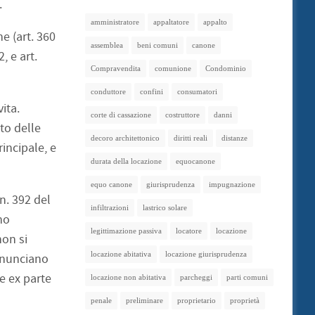
.
amministratore
appaltatore
appalto
e (art. 360
assemblea
beni comuni
canone
2, e art.
Compravendita
comunione
Condominio
conduttore
confini
consumatori
ita.
corte di cassazione
costruttore
danni
to delle
decoro architettonico
diritti reali
distanze
incipale, e
durata della locazione
equocanone
equo canone
giurisprudenza
impugnazione
n. 392 del
infiltrazioni
lastrico solare
no
legittimazione passiva
locatore
locazione
non si
locazione abitativa
locazione giurisprudenza
denunciano
e ex parte
locazione non abitativa
parcheggi
parti comuni
penale
preliminare
proprietario
proprietà