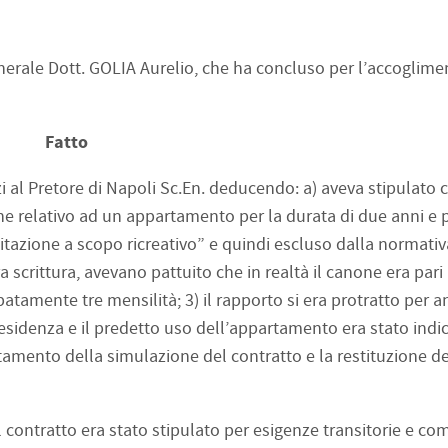
enerale Dott. GOLIA Aurelio, che ha concluso per l’accoglime
Fatto
 al Pretore di Napoli Sc.En. deducendo: a) aveva stipulato c
e relativo ad un appartamento per la durata di due anni e p
itazione a scopo ricreativo” e quindi escluso dalla normativa
tra scrittura, avevano pattuito che in realtà il canone era pari 
atamente tre mensilità; 3) il rapporto si era protratto per 
 residenza e il predetto uso dell’appartamento era stato indi
rtamento della simulazione del contratto e la restituzione de
 contratto era stato stipulato per esigenze transitorie e c