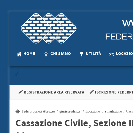
HOME
CHI SIAMO
UTILITÀ
LOCAZI
DECRETO MINISTERIALE 16.01.2017
ACCORDO TERRITO
REGISTRAZIONE AREA RISERVATA
ISCRIZIONE FEDERP
…
Sottoscritto e 
+
Federproprietà Abruzzo
giurisprudenza
Locazione
simulazione
Cass
Cassazione Civile, Sezione 