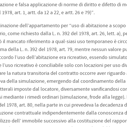
lazione e falsa applicazione di norme di diritto e difetto di 
 1978, art. 1, artt. da 12 a 22, e artt. 26 e 79)”.
stinazione dell’appartamento per “uso di abitazione a scopo
io, come richiesto dalla L. n. 392 del 1978, art. 26, lett. a),
iò il mancato riferimento a qual-siasi uso temporaneo è circ
orma della L. n. 392 del 1978, art. 79, mentre nessun valore p
 accordo l’uso dell’abitazione era ricreativo, essendo simulato
e l’uso ricreativo è conciliabile solo con locazioni per uso di
tare la natura transitoria del contratto occorre aver riguardo
rova della simulazione, emergendo dal coordinamento della L
 letterali imposte dal locatore, diversamente vanificandosi con 
i mediante i rimedi ordinari (simulazione, frode alla legge).
2 del 1978, art. 80, nella parte in cui prevedeva la decadenza 
luzione contrattuale indipendentemente dalla conoscenza d
lizzo dell’ immobile successivo alla costituzione del rappo