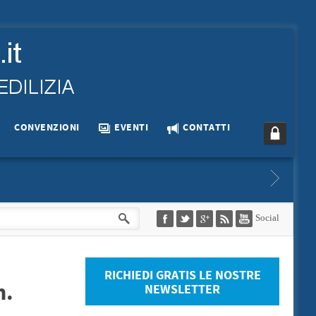
CONVENZIONI
EVENTI
CONTATTI
TORIALE ORTONA DEPOSITATO…
ACCORDO TERRITORIALE COMUNE D
Social
Territoriale Ortona 2019
Accordo Città Sant'Angelo
+
RICHIEDI GRATIS LE NOSTRE
n.
NEWSLETTER