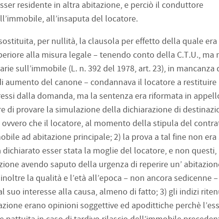
esser residente in altra abitazione, e perciò il conduttore
l’immobile, all’insaputa del locatore.
ostituita, per nullità, la clausola per effetto della quale era
eriore alla misura legale – tenendo conto della C.T.U., ma
rie sull’immobile (L. n. 392 del 1978, art. 23), in mancanza 
di aumento del canone – condannava il locatore a restituire 
eressi dalla domanda, ma la sentenza era riformata in appell
re di provare la simulazione della dichiarazione di destinaz
ovvero che il locatore, al momento della stipula del contra
bile ad abitazione principale; 2) la prova a tal fine non era
 dichiarato esser stata la moglie del locatore, e non questi,
azione avendo saputo della urgenza di reperire un’ abitazion
noltre la qualità e l’età all’epoca – non ancora sedicenne –
 suo interesse alla causa, almeno di fatto; 3) gli indizi riten
azione erano opinioni soggettive ed apodittiche perchè l’esse