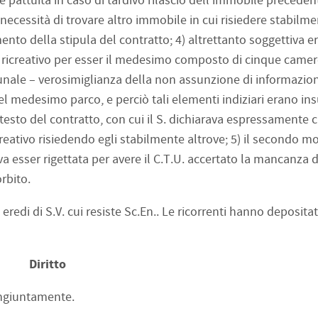
le pattuita in caso di tardivo rilascio dell’immobile preced
necessità di trovare altro immobile in cui risiedere stabilm
nto della stipula del contratto; 4) altrettanto soggettiva er
o ricreativo per esser il medesimo composto di cinque camer
bunale – verosimiglianza della non assunzione di informazion
el medesimo parco, e perciò tali elementi indiziari erano insu
 testo del contratto, con cui il S. dichiarava espressamente 
eativo risiedendo egli stabilmente altrove; 5) il secondo mo
 esser rigettata per avere il C.T.U. accertato la mancanza 
orbito.
 eredi di S.V. cui resiste Sc.En.. Le ricorrenti hanno deposita
Diritto
congiuntamente.