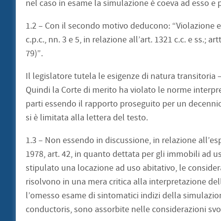
nel caso in esame la simulazione è coeva ad esso e p
1.2 – Con il secondo motivo deducono: “Violazione e f
c.p.c., nn. 3 e 5, in relazione all’art. 1321 c.c. e ss.; ar
79)”.
Il legislatore tutela le esigenze di natura transitoria
Quindi la Corte di merito ha violato le norme interp
parti essendo il rapporto proseguito per un decennio 
si è limitata alla lettera del testo.
1.3 – Non essendo in discussione, in relazione all’esp
1978, art. 42, in quanto dettata per gli immobili ad u
stipulato una locazione ad uso abitativo, le consideraz
risolvono in una mera critica alla interpretazione de
l’omesso esame di sintomatici indizi della simulazion
conductoris, sono assorbite nelle considerazioni svo