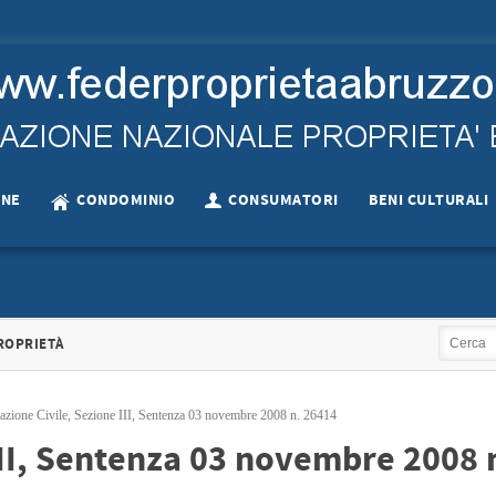
ONE
CONDOMINIO
CONSUMATORI
BENI CULTURALI
RIALE LANCIANO
CASSAZIONE 16279 DEL…
ACCORDO TERRI
ROPRIETÀ
depositato il…
Cassazione civile sez. III,…
Accordo 
+
+
azione Civile, Sezione III, Sentenza 03 novembre 2008 n. 26414
III, Sentenza 03 novembre 2008 