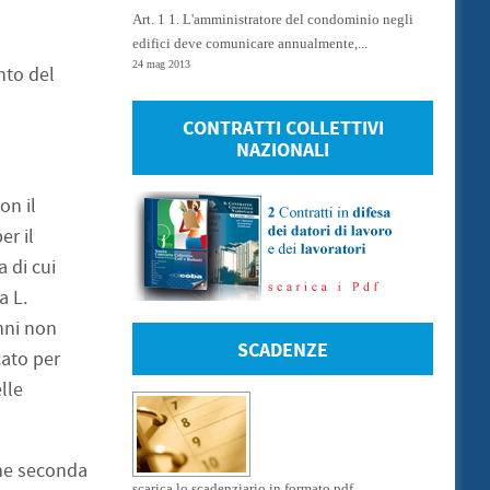
Art. 1 1. L'amministratore del condominio negli
edifici deve comunicare annualmente,...
24 mag 2013
nto del
CONTRATTI COLLETTIVI
NAZIONALI
on il
er il
 di cui
a L.
anni non
SCADENZE
cato per
lle
ome seconda
scarica lo scadenziario in formato pdf