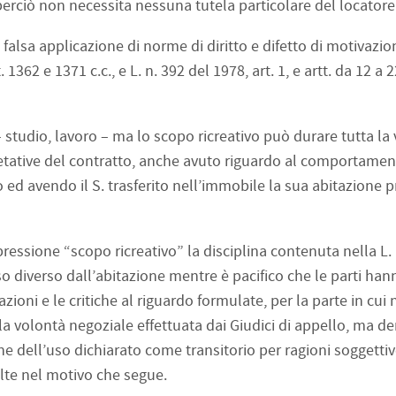
erciò non necessita nessuna tutela particolare del locatore
alsa applicazione di norme di diritto e difetto di motivazion
tt. 1362 e 1371 c.c., e L. n. 392 del 1978, art. 1, e artt. da 12 a 2
 – studio, lavoro – ma lo scopo ricreativo può durare tutta la v
retative del contratto, anche avuto riguardo al comportamen
ed avendo il S. trasferito nell’immobile la sua abitazione pr
ressione “scopo ricreativo” la disciplina contenuta nella L. 
so diverso dall’abitazione mentre è pacifico che le parti han
ioni e le critiche al riguardo formulate, per la parte in cui 
lla volontà negoziale effettuata dai Giudici di appello, ma 
e dell’uso dichiarato come transitorio per ragioni soggettiv
lte nel motivo che segue.