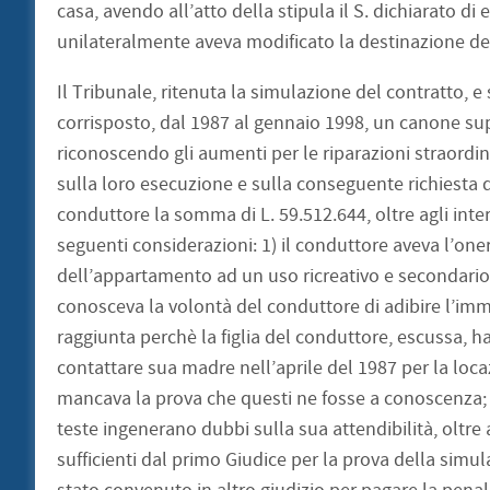
casa, avendo all’atto della stipula il S. dichiarato di 
unilateralmente aveva modificato la destinazione del
Il Tribunale, ritenuta la simulazione del contratto, e s
corrisposto, dal 1987 al gennaio 1998, un canone sup
riconoscendo gli aumenti per le riparazioni straordina
sulla loro esecuzione e sulla conseguente richiesta 
conduttore la somma di L. 59.512.644, oltre agli int
seguenti considerazioni: 1) il conduttore aveva l’one
dell’appartamento ad un uso ricreativo e secondario 
conosceva la volontà del conduttore di adibire l’immo
raggiunta perchè la figlia del conduttore, escussa, ha
contattare sua madre nell’aprile del 1987 per la loc
mancava la prova che questi ne fosse a conoscenza; i
teste ingenerano dubbi sulla sua attendibilità, oltre al
sufficienti dal primo Giudice per la prova della simul