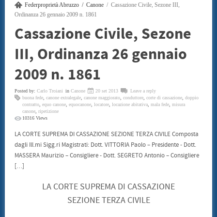
Federproprietà Abruzzo
Canone
Cassazione Civile, Sezone III,
SENTENZE
CONSUMATORI
Ordinanza 26 gennaio 2009 n. 1861
BENI CULTURALI
Cassazione Civile, Sezone
GALLERIA NICOLA DANIORE
ARTISTI
III, Ordinanza 26 gennaio
PATRIMONIO ARTISTICO
TRADIZIONI GASTRONOMICHE
CONVENZIONI
2009 n. 1861
STAMPE LITOGRAFIE E SERIGRAFIE
ARCHITETTI
Posted by:
INFORMATICA ED INCHIOSTRI
Carlo Troiani
in
Canone
20 set 2013
Leave a reply
buona fede
,
canone extralegale
,
canone maggiorato
,
conduttore
,
corte di cassazione
,
doppio
TERMOIDRAULICA
contratto
,
equo canone
,
equocanone
,
locatore
,
locazione abitativa
,
mala fede
,
misura
FINANZIAMENTI
canone
,
ripetizione
EVENTI
10316 Views
CONVEGNO 22 LUGLIO 2011
LA CORTE SUPREMA DI CASSAZIONE SEZIONE TERZA CIVILE Composta
CONTATTI
dagli Ill.mi Sigg.ri Magistrati: Dott. VITTORIA Paolo – Presidente - Dott.
MASSERA Maurizio – Consigliere - Dott. SEGRETO Antonio – Consigliere
[…]
LA CORTE SUPREMA DI CASSAZIONE
SEZIONE TERZA CIVILE