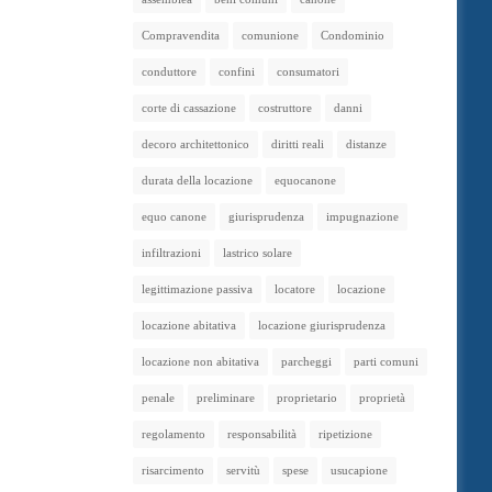
Compravendita
comunione
Condominio
conduttore
confini
consumatori
corte di cassazione
costruttore
danni
decoro architettonico
diritti reali
distanze
durata della locazione
equocanone
equo canone
giurisprudenza
impugnazione
infiltrazioni
lastrico solare
legittimazione passiva
locatore
locazione
locazione abitativa
locazione giurisprudenza
locazione non abitativa
parcheggi
parti comuni
penale
preliminare
proprietario
proprietà
regolamento
responsabilità
ripetizione
risarcimento
servitù
spese
usucapione