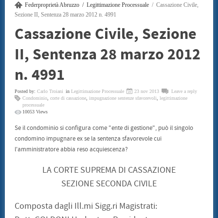
Federproprietà Abruzzo
Legittimazione Processuale
Cassazione Civile,
SENTENZE
CONSUMATORI
Sezione II, Sentenza 28 marzo 2012 n. 4991
BENI CULTURALI
Cassazione Civile, Sezione
GALLERIA NICOLA DANIORE
ARTISTI
II, Sentenza 28 marzo 2012
PATRIMONIO ARTISTICO
TRADIZIONI GASTRONOMICHE
CONVENZIONI
n. 4991
STAMPE LITOGRAFIE E SERIGRAFIE
ARCHITETTI
Posted by:
INFORMATICA ED INCHIOSTRI
Carlo Troiani
in
Legittimazione Processuale
23 nov 2013
Leave a reply
Condominio
,
corte di cassazione
,
impugnazione sentenze sfavorevoli
,
legittimazione
TERMOIDRAULICA
processuale
FINANZIAMENTI
10053 Views
EVENTI
CONVEGNO 22 LUGLIO 2011
Se il condominio si configura come "ente di gestione", può il singolo
CONTATTI
condomino impugnare ex se la sentenza sfavorevole cui
l'amministratore abbia reso acquiescenza?
LA CORTE SUPREMA DI CASSAZIONE
SEZIONE SECONDA CIVILE
Composta dagli Ill.mi Sigg.ri Magistrati: