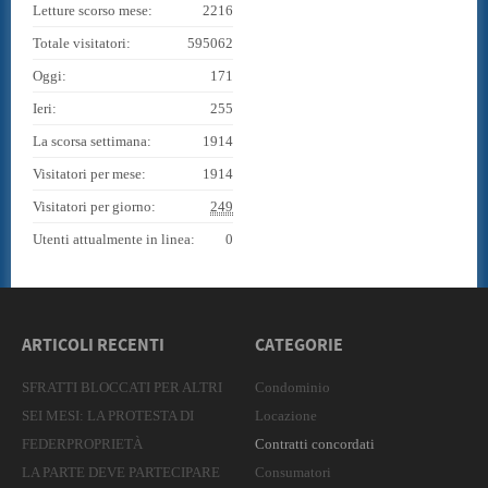
Letture scorso mese:
2216
Totale visitatori:
595062
Oggi:
171
Ieri:
255
La scorsa settimana:
1914
Visitatori per mese:
1914
Visitatori per giorno:
249
Utenti attualmente in linea:
0
ARTICOLI RECENTI
CATEGORIE
SFRATTI BLOCCATI PER ALTRI
Condominio
SEI MESI: LA PROTESTA DI
Locazione
FEDERPROPRIETÀ
Contratti concordati
LA PARTE DEVE PARTECIPARE
Consumatori