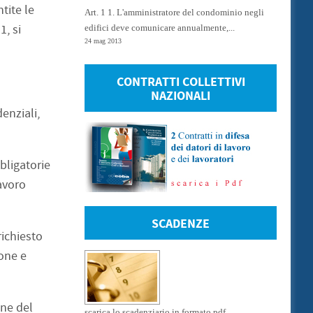
tite le
Art. 1 1. L'amministratore del condominio negli
1, si
edifici deve comunicare annualmente,...
24 mag 2013
CONTRATTI COLLETTIVI
NAZIONALI
denziali,
bligatorie
avoro
SCADENZE
richiesto
ione e
one del
scarica lo scadenziario in formato pdf