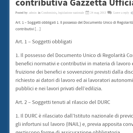
contributiva Gazzetta Uffic
Posted by:
admin
in
Condominio
,
legislazione nazionale
24 mag 2013
Leave a reply
Art. 1 – Soggetti obbligati 1. Il possesso del Documento Unico di Regolarità
contributivi […]
Art. 1 – Soggetti obbligati
1. Il possesso del Documento Unico di Regolarità Contr
benefici normativi e contributivi in materia di lavoro
fruizione dei benefici e sovvenzioni previsti dalla di
richiesto ai datori di lavoro ed ai lavoratori autonom
pubblici e nei lavori privati dell’edilizia.
Art. 2 – Soggetti tenuti al rilascio del DURC
1. Il DURC è rilasciato dall’Istituto nazionale di prev
gli infortuni sul lavoro (INAIL) e, previa apposita conv
gestiscono forme di assicurazione obbligatoria.