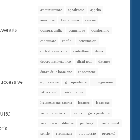
amministratore
appaltatore
appalto
assemblea
beni comuni
canone
’avvenuta
Compravendita
comunione
Condominio
conduttore
confini
consumatori
corte di cassazione
costruttore
danni
decoro architettonico
diritti reali
distanze
durata della locazione
equocanone
 successive
equo canone
giurisprudenza
impugnazione
,
infiltrazioni
lastrico solare
legittimazione passiva
locatore
locazione
 DURC
locazione abitativa
locazione giurisprudenza
locazione non abitativa
parcheggi
parti comuni
pria
penale
preliminare
proprietario
proprietà