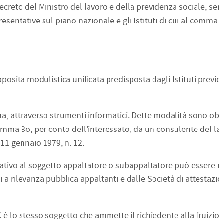
ecreto del Ministro del lavoro e della previdenza sociale, sen
entative sul piano nazionale e gli Istituti di cui al comma 
apposita modulistica unificata predisposta dagli Istituti previ
rma, attraverso strumenti informatici. Dette modalità sono ob
comma 3o, per conto dell’interessato, da un consulente del l
e 11 gennaio 1979, n. 12.
lativo al soggetto appaltatore o subappaltatore può essere 
i a rilevanza pubblica appaltanti e dalle Società di attestaz
RC è lo stesso soggetto che ammette il richiedente alla fruizi