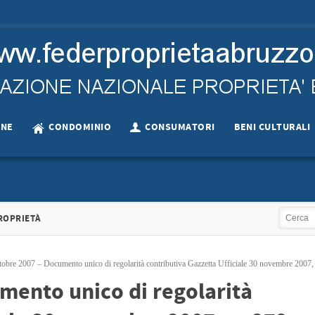
ONE
CONDOMINIO
CONSUMATORI
BENI CULTURALI
LEGISLAZIONE NAZIONALE
ESECUZIONE
RTE DEVE…
LEGGE14 GIUGNO 2019 N.…
SEN
ROPRIETÀ
ve partecipare…
LEGGE 14 giugno 2019,…
SENTENZA n.1271
+
+
obre 2007 – Documento unico di regolarità contributiva Gazzetta Ufficiale 30 novembre 2007,
mento unico di regolarità