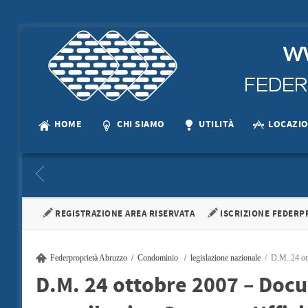
HOME
CHI SIAMO
UTILITÀ
LOCAZI
CONDOMINIO
CONDOMINIO
APERTA LA CONSULTAZIONE ALL'ALBO…
LA PA
REGISTRAZIONE AREA RISERVATA
ISCRIZIONE FEDERP
È stata aperta al…
La parte de
+
Federproprietà Abruzzo
Condominio
legislazione nazionale
D.M. 24 ott
D.M. 24 ottobre 2007 – Docu