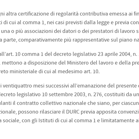
ni altra certificazione di regolarità contributiva emessa ai fini
ti di cui al comma 1, nei casi previsti dalla legge e previa c
 una o più associazioni dei datori o dei prestatori di lavoro st
na parte, comparativamente più rappresentative sul piano n
 all’art. 10 comma 1 del decreto legislativo 23 aprile 2004, n.
1 mettono a disposizione del Ministero del lavoro e della p
eto ministeriale di cui al medesimo art. 10.
i ventiquattro mesi successivi all’emanazione del presente d
 decreto legislativo 10 settembre 2003, n. 276, costituiti da u
ulanti il contratto collettivo nazionale che siano, per ciascun
onale, possono rilasciare il DURC previa apposita convenz
sociale, con gli Istituti di cui al comma 1 e limitatamente a