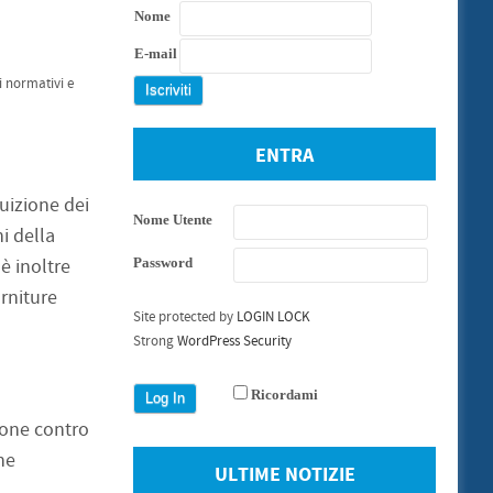
Nome
E-mail
ci normativi e
ENTRA
ruizione dei
Nome Utente
i della
è inoltre
Password
orniture
Site protected by
LOGIN LOCK
Strong
WordPress Security
Ricordami
zione contro
che
ULTIME NOTIZIE