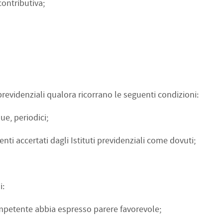
contributiva;
i previdenziali qualora ricorrano le seguenti condizioni:
e, periodici;
ti accertati dagli Istituti previdenziali come dovuti;
i:
 competente abbia espresso parere favorevole;