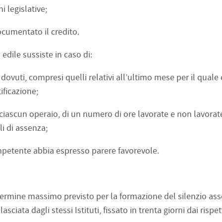
 legislative;
ocumentato il credito.
 edile sussiste in caso di:
ovuti, compresi quelli relativi all’ultimo mese per il quale
ificazione;
r ciascun operaio, di un numero di ore lavorate e non lavora
li di assenza;
ompetente abbia espresso parere favorevole.
 il termine massimo previsto per la formazione del silenzio as
asciata dagli stessi Istituti, fissato in trenta giorni dai rispett