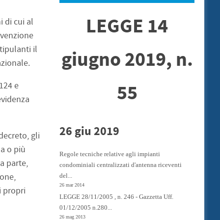
LEGGE 14
 di cui al
onvenzione
ipulanti il
giugno 2019, n.
azionale.
 124 e
55
revidenza
26 giu 2019
ecreto, gli
na o più
Regole tecniche relative agli impianti
a parte,
condominiali centralizzati d'antenna riceventi
ione,
del...
26 mar 2014
i propri
LEGGE 28/11/2005 , n. 246 - Gazzetta Uff.
01/12/2005 n.280...
26 mag 2013