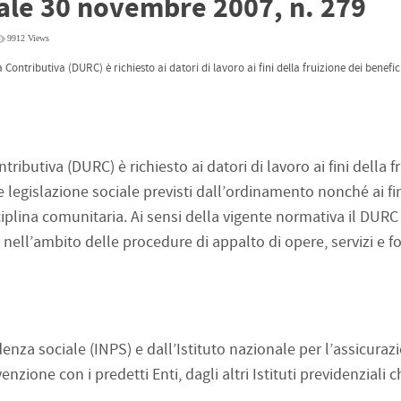
iale 30 novembre 2007, n. 279
9912 Views
 Contributiva (DURC) è richiesto ai datori di lavoro ai fini della fruizione dei benefi
ibutiva (DURC) è richiesto ai datori di lavoro ai fini della f
 e legislazione sociale previsti dall’ordinamento nonché ai fin
sciplina comunitaria. Ai sensi della vigente normativa il DURC 
i nell’ambito delle procedure di appalto di opere, servizi e f
idenza sociale (INPS) e dall’Istituto nazionale per l’assicura
enzione con i predetti Enti, dagli altri Istituti previdenziali 