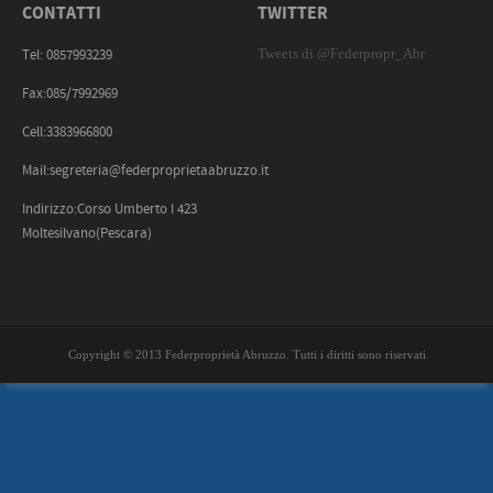
CONTATTI
TWITTER
Tweets di @Federpropr_Abr
Tel: 0857993239
Fax:085/7992969
Cell:3383966800
Mail:segreteria@federproprietaabruzzo.it
Indirizzo:Corso Umberto I 423
Moltesilvano(Pescara)
Copyright © 2013 Federproprietà Abruzzo. Tutti i diritti sono riservati