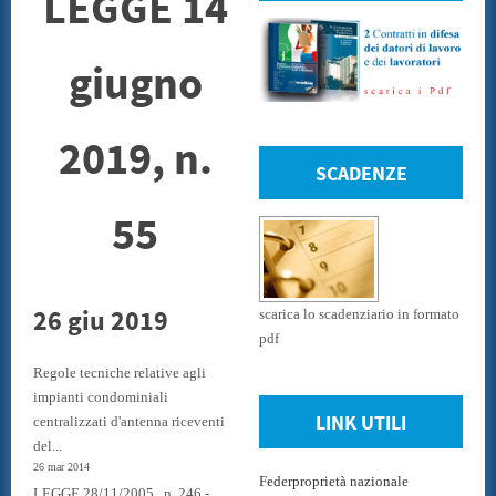
LEGGE 14
giugno
2019, n.
SCADENZE
55
26 giu 2019
scarica lo scadenziario in formato
pdf
Regole tecniche relative agli
impianti condominiali
LINK UTILI
centralizzati d'antenna riceventi
del...
26 mar 2014
Federproprietà nazionale
LEGGE 28/11/2005 , n. 246 -