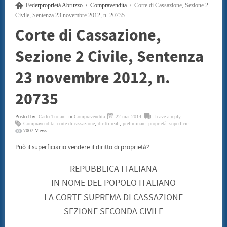
Federproprietà Abruzzo
Compravendita
Corte di Cassazione, Sezione 2
SENTENZE
CONSUMATORI
Civile, Sentenza 23 novembre 2012, n. 20735
BENI CULTURALI
Corte di Cassazione,
GALLERIA NICOLA DANIORE
ARTISTI
Sezione 2 Civile, Sentenza
PATRIMONIO ARTISTICO
TRADIZIONI GASTRONOMICHE
CONVENZIONI
23 novembre 2012, n.
STAMPE LITOGRAFIE E SERIGRAFIE
ARCHITETTI
20735
INFORMATICA ED INCHIOSTRI
TERMOIDRAULICA
FINANZIAMENTI
Posted by:
Carlo Troiani
in
Compravendita
22 mar 2014
Leave a reply
EVENTI
Compravendita
,
corte di cassazione
,
diritti reali
,
preliminare
,
proprietà
,
superficie
7007 Views
CONVEGNO 22 LUGLIO 2011
CONTATTI
Può il superficiario vendere il diritto di proprietà?
REPUBBLICA ITALIANA
IN NOME DEL POPOLO ITALIANO
LA CORTE SUPREMA DI CASSAZIONE
SEZIONE SECONDA CIVILE