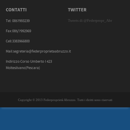
CONTATTI
TWITTER
Tweets di @Federpropr_Abr
Tel: 0857993239
Fax:085/7992969
Cell:3383966800
Mail:segreteria@federproprietaabruzzo.it
Indirizzo:Corso Umberto I 423
Moltesilvano(Pescara)
Copyright © 2013 Federproprietà Abruzzo. Tutti i diritti sono riservati