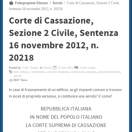
Federproprietà Abruzzo
Servitù
Corte di Cassazione, Sezione 2 Civile,
SENTENZE
CONSUMATORI
Sentenza 16 novembre 2012, n. 20218
BENI CULTURALI
Corte di Cassazione,
GALLERIA NICOLA DANIORE
ARTISTI
Sezione 2 Civile, Sentenza
PATRIMONIO ARTISTICO
TRADIZIONI GASTRONOMICHE
CONVENZIONI
16 novembre 2012, n.
STAMPE LITOGRAFIE E SERIGRAFIE
ARCHITETTI
20218
INFORMATICA ED INCHIOSTRI
TERMOIDRAULICA
FINANZIAMENTI
Posted by:
Carlo Troiani
in
Servitù
15 mar 2014
Leave a reply
EVENTI
beni comuni
,
Condominio
,
corte di cassazione
,
costituzione
,
impianti
,
proprietà esclusiva
,
servitù
CONVEGNO 22 LUGLIO 2011
9647 Views
CONTATTI
In caso di fraionamento di un edificio, se gli impianti comuni si trovano
in locali di proprietà esclusiva, si costituisce una servitù? E come?
REPUBBLICA ITALIANA
IN NOME DEL POPOLO ITALIANO
LA CORTE SUPREMA DI CASSAZIONE