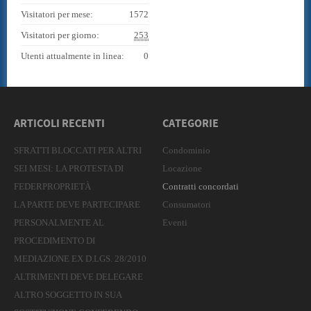
Visitatori per mese:
1572
Visitatori per giorno:
253
Utenti attualmente in linea:
0
ARTICOLI RECENTI
CATEGORIE
SFRATTI BLOCCATI PER ALTRI
Condominio
SEI MESI: LA PROTESTA DI
Locazione
FEDERPROPRIETÀ
Contratti concordati
LA PARTE DEVE PARTECIPARE
Consumatori
PERSONALMENTE AL
Eventi
PROCEDIMENTO DI
MEDIAZIONE EX D.LGS. 28/2010
ALTRIMENTI DEVE DELEGARE
ALTRO SOGGETTO IN SUA