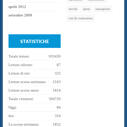
aprile 2012
servitù
spese
usucapione
settembre 2009
vizi di costruzione
STATISTICHE
Totale letture:
933430
Letture odierne:
87
Letture di ieri:
325
Letture scorsa settimana:
2163
Letture scorso mese:
1814
Totale visitatori:
594720
Oggi:
84
Ieri:
310
La scorsa settimana:
1852