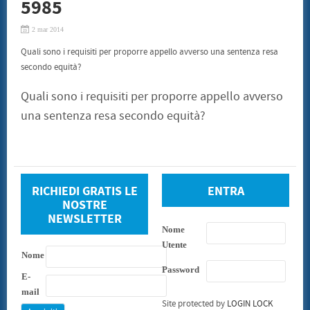
5985
SENTENZE
CONSUMATORI
2 mar 2014
BENI CULTURALI
GALLERIA NICOLA DANIORE
Quali sono i requisiti per proporre appello avverso una sentenza resa
ARTISTI
secondo equità?
PATRIMONIO ARTISTICO
TRADIZIONI GASTRONOMICHE
CONVENZIONI
Quali sono i requisiti per proporre appello avverso
STAMPE LITOGRAFIE E SERIGRAFIE
una sentenza resa secondo equità?
ARCHITETTI
INFORMATICA ED INCHIOSTRI
TERMOIDRAULICA
FINANZIAMENTI
EVENTI
CONVEGNO 22 LUGLIO 2011
RICHIEDI GRATIS LE
ENTRA
CONTATTI
NOSTRE
NEWSLETTER
Nome
Utente
Nome
Password
E-
mail
Site protected by
LOGIN LOCK