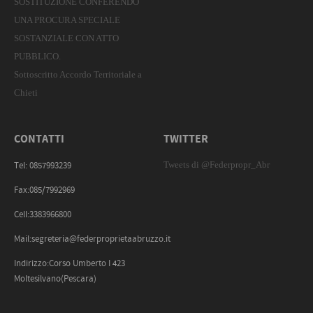
SOSTITUZIONE CONFERENDO
UNA PROCURA SPECIALE
SOSTANZIALE CON ATTO
PUBBLICO.
Sottoscritto Accordo Territoriale a
Chieti
CONTATTI
TWITTER
Tweets di @Federpropr_Abr
Tel: 0857993239
Fax:085/7992969
Cell:3383966800
Mail:segreteria@federproprietaabruzzo.it
Indirizzo:Corso Umberto I 423
Moltesilvano(Pescara)