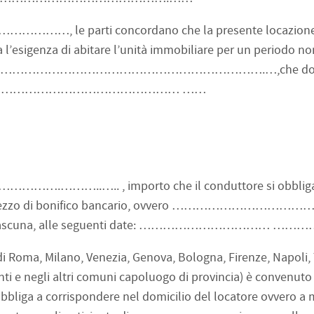
…………, le parti concordano che la presente locazione
 l’esigenza di abitare l’unità immobiliare per un periodo no
e motivo: …………………………………………………………….…,che do
…………………………………………………………… ……
………………….………..….. , importo che il conduttore si obblig
ro a mezzo di bonifico bancario, ovvero ………………………………
ciascuna, alle seguenti date: …………………………… …………
 di Roma, Milano, Venezia, Genova, Bologna, Firenze, Napoli,
nti e negli altri comuni capoluogo di provincia) è convenuto
ga a corrispondere nel domicilio del locatore ovvero a 