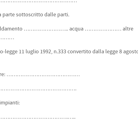
………………………………………
arte sottoscritto dalle parti.
riscaldamento …………………….. acqua ………………… altre
………
legge 11 luglio 1992, n.333 convertito dalla legge 8 agosto
tà immobiliare: ……………………………………
……………………………………………………….
impianti:
……………………………….…..