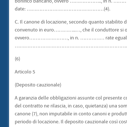
bonifico bancario, ovvero ……………….., in n. ……… r
date: …………………………………………(4).
C. Il canone di locazione, secondo quanto stabilito da
convenuto in euro…………..…, che il conduttore si obb
ovvero……………………, in n. …………… rate eguali antic
……………………………………………………………. (
(6)
Articolo 5
(Deposito cauzionale)
A garanzia delle obbligazioni assunte col presente co
del contratto ne rilascia, in caso, quietanza) 
canone (7), non imputabile in conto canoni e produttiv
periodo di locazione. Il deposito cauzionale così cost