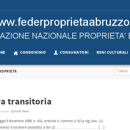
ONE
CONDOMINIO
CONSUMATORI
BENI CULTURALI
ROPRIETÀ
a transitoria
ocazione
6156 Views
dicembre 1998, n. 431, articolo 5, comma 1) Il/La sig./soc. (1)
 locatore (assistito/ a da (2)………………………………. […]