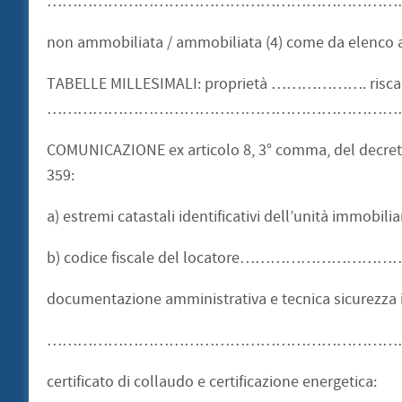
……………………………………………………………
non ammobiliata / ammobiliata (4) come da elenco a p
TABELLE MILLESIMALI: proprietà ………………. 
……………………………………………………………
COMUNICAZIONE ex articolo 8, 3° comma, del decreto-
359:
a) estremi catastali identificativi dell’uni
b) codice fiscale del locatore…………
documentazione amministrativa e tecnica sicurezza 
………………………………………………………………
certificato di collaudo e certificazione energetica: