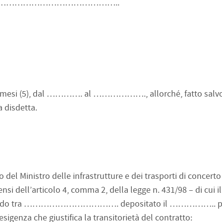
…………………………………..
…mesi (5), dal …………. al ………………., allorché, fatto salv
a disdetta.
o del Ministro delle infrastrutture e dei trasporti di concerto
si dell’articolo 4, comma 2, della legge n. 431/98 – di cui i
all’Accordo tra ……………………………. depositato il …………….. pr
za che giustifica la transitorietà del contratto: