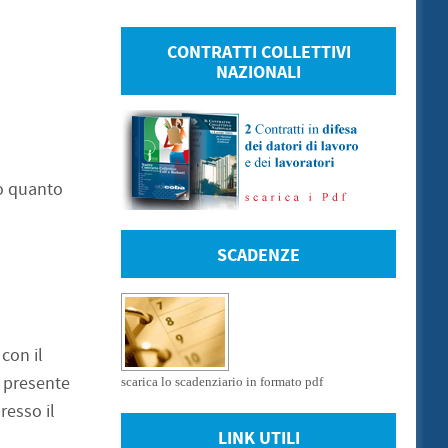
CONTRATTI COLLETTIVI
NAZIONALI
o quanto
SCADENZE
 con il
l presente
scarica lo scadenziario in formato pdf
esso il
LINK UTILI