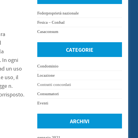
Federproprietà nazionale
Fesica – Confsal
Casaconsum
ura
l
CATEGORIE
la
. In ogni
Condominio
 ad un uso
Locazione
e uso, il
Contratti concordati
gge n.
orrisposto.
Consumatori
Eventi
ARCHIVI
gennaio 2021