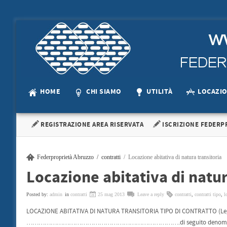
HOME
CHI SIAMO
UTILITÀ
LOCAZI
REGISTRAZIONE AREA RISERVATA
ISCRIZIONE FEDERP
Federproprietà Abruzzo
contratti
Locazione abitativa di natura transitoria
Locazione abitativa di natur
Posted by:
admin
in
contratti
25 mag 2013
Leave a reply
contratti
,
contratti tipo
,
l
LOCAZIONE ABITATIVA DI NATURA TRANSITORIA TIPO DI CONTRATTO (Legge 9 
………………………………………………………………….di seguito denominato/ a