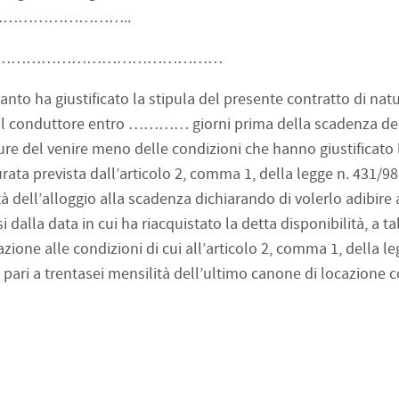
……………………..
………………………………………
quanto ha giustificato la stipula del presente contratto di nat
si al conduttore entro ………… giorni prima della scadenza de
ure del venire meno delle condizioni che hanno giustificato 
urata prevista dall’articolo 2, comma 1, della legge n. 431/98
ità dell’alloggio alla scadenza dichiarando di volerlo adibire
dalla data in cui ha riacquistato la detta disponibilità, a tal
azione alle condizioni di cui all’articolo 2, comma 1, della le
 pari a trentasei mensilità dell’ultimo canone di locazione c
do tra ……………………………………………….……