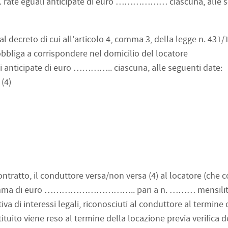
ate eguali anticipate di euro ……………… ciascuna, alle s
l decreto di cui all’articolo 4, comma 3, della legge n. 431/
liga a corrispondere nel domicilio del locatore
ipate di euro ………….. ciascuna, alle seguenti date:
4)
ntratto, il conduttore versa/non versa (4) al locatore (che c
una somma di euro ………………………….. pari a n. ……… mensilit
a di interessi legali, riconosciuti al conduttore al termine 
ituito viene reso al termine della locazione previa verifica d