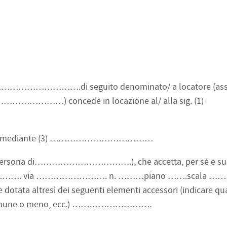
…………….di seguito denominato/ a locatore (assis
……) concede in locazione al/ alla sig. (1)
icato/ a mediante (3) ………………………………
sona di…………………………….), che accetta, per sé e suoi
………………. via ……………………. n. ………piano …….scala …… i
dotata altresì dei seguenti elementi accessori (indicare qual
in comune o meno, ecc.) ……………………….