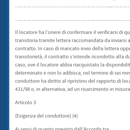
…………………………………………………..…………
……………………………………………………………
Il locatore ha l’onere di confermare il verificarsi di 
transitoria tramite lettera raccomandata da inviar
contratto. In caso di mancato invio della lettera opp
transitorietà, il contratto s’intende ricondotto alla d
caso, ove il locatore abbia riacquistato la disponibil
determinato e non lo adibisca, nel termine di sei mesi 
conduttore ha diritto al ripristino del rapporto di loc
431/98 o, in alternativa, ad un risarcimento in misura
Articolo 3
(Esigenza del conduttore) (4)
Ai sensi di quanto previsto dall’Accor