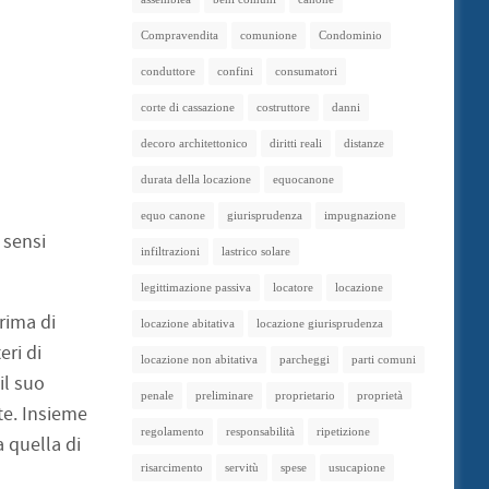
Compravendita
comunione
Condominio
conduttore
confini
consumatori
corte di cassazione
costruttore
danni
decoro architettonico
diritti reali
distanze
durata della locazione
equocanone
equo canone
giurisprudenza
impugnazione
 sensi
infiltrazioni
lastrico solare
legittimazione passiva
locatore
locazione
rima di
locazione abitativa
locazione giurisprudenza
eri di
locazione non abitativa
parcheggi
parti comuni
il suo
penale
preliminare
proprietario
proprietà
te. Insieme
regolamento
responsabilità
ripetizione
 quella di
risarcimento
servitù
spese
usucapione