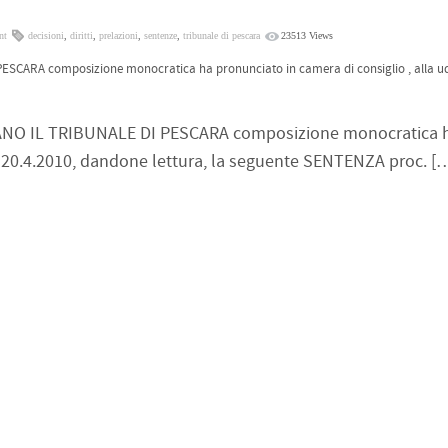
nt
decisioni
,
diritti
,
prelazioni
,
sentenze
,
tribunale di pescara
23513 Views
CARA composizione monocratica ha pronunciato in camera di consiglio , alla ud
NO IL TRIBUNALE DI PESCARA composizione monocratica 
el 20.4.2010, dandone lettura, la seguente SENTENZA proc. [