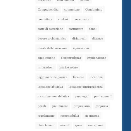
Compravendita
comunione
Condominio
conduttore
confini
consumatori
corte di cassazione
costruttore
danni
decoro architettonico
diritti reali
distanze
durata della locazione
equocanone
equo canone
giurisprudenza
impugnazione
infiltrazioni
lastrico solare
legittimazione passiva
locatore
locazione
locazione abitativa
locazione giurisprudenza
locazione non abitativa
parcheggi
parti comuni
penale
preliminare
proprietario
proprietà
regolamento
responsabilità
ripetizione
risarcimento
servitù
spese
usucapione