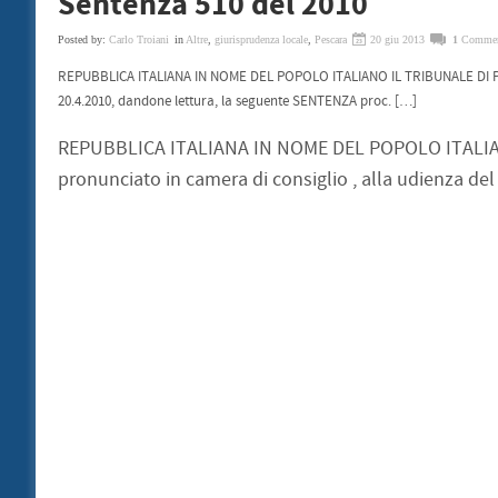
Sentenza 510 del 2010
Posted by:
Carlo Troiani
in
Altre
,
giurisprudenza locale
,
Pescara
20 giu 2013
1
Comme
REPUBBLICA ITALIANA IN NOME DEL POPOLO ITALIANO IL TRIBUNALE DI PES
20.4.2010, dandone lettura, la seguente SENTENZA proc. […]
REPUBBLICA ITALIANA IN NOME DEL POPOLO ITALIA
pronunciato in camera di consiglio , alla udienza d