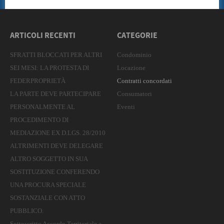
ARTICOLI RECENTI
CATEGORIE
SFRATTI BLOCCATI PER ALTRI
Condominio
SEI MESI: LA PROTESTA DI
Locazione
FEDERPROPRIETÀ
Contratti concordati
LA PARTE DEVE PARTECIPARE
Consumatori
PERSONALMENTE AL
Eventi
PROCEDIMENTO DI
MEDIAZIONE EX D.LGS. 28/2010
ALTRIMENTI DEVE DELEGARE
ALTRO SOGGETTO IN SUA
SOSTITUZIONE CONFERENDO
UNA PROCURA SPECIALE
SOSTANZIALE CON ATTO
PUBBLICO.
Sottoscritto Accordo Territoriale a