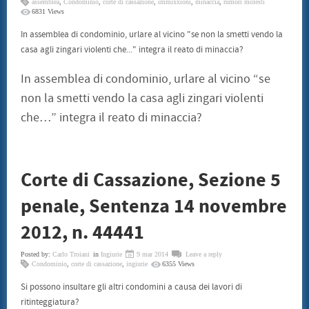
assemblea
,
Condominio
,
corte di cassazione
,
immixxioni
,
minaccia
,
rumori molesti
6831 Views
In assemblea di condominio, urlare al vicino "se non la smetti vendo la
casa agli zingari violenti che..." integra il reato di minaccia?
In assemblea di condominio, urlare al vicino “se
non la smetti vendo la casa agli zingari violenti
che…” integra il reato di minaccia?
Corte di Cassazione, Sezione 5
penale, Sentenza 14 novembre
2012, n. 44441
Posted by:
Carlo Troiani
in
Ingiurie
9 mar 2014
Leave a reply
Condominio
,
corte di cassazione
,
ingiurie
6355 Views
Si possono insultare gli altri condomini a causa dei lavori di
ritinteggiatura?