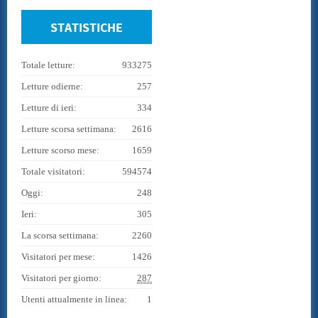
STATISTICHE
Totale letture:
933275
Letture odierne:
257
Letture di ieri:
334
Letture scorsa settimana:
2616
Letture scorso mese:
1659
Totale visitatori:
594574
Oggi:
248
Ieri:
305
La scorsa settimana:
2260
Visitatori per mese:
1426
Visitatori per giorno:
287
Utenti attualmente in linea:
1