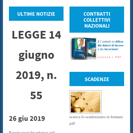
ULTIME NOTIZIE
CONTRATTI
COLLETTIVI
NAZIONALI
LEGGE 14
giugno
2019, n.
SCADENZE
55
26 giu 2019
scarica lo scadenziario in formato
pdf
Regole tecniche relative agli