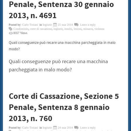
Penale, Sentenza 30 gennaio
SENTENZE
CONSUMATORI
2013, n. 4691
BENI CULTURALI
GALLERIA NICOLA DANIORE
ARTISTI
Posted by:
Carlo Troiani
in
Ingiurie
25 mar 2014
Leave a reply
Condominio
PATRIMONIO ARTISTICO
,
corte di cassazione
,
ingiurie
,
insulti
,
lesioni
,
minacce
,
violenza
8357 Views
TRADIZIONI GASTRONOMICHE
CONVENZIONI
Quali conseguenze può recare una macchina parcheggiata in malo
STAMPE LITOGRAFIE E SERIGRAFIE
modo?
ARCHITETTI
INFORMATICA ED INCHIOSTRI
Quali conseguenze può recare una macchina
TERMOIDRAULICA
FINANZIAMENTI
parcheggiata in malo modo?
EVENTI
CONVEGNO 22 LUGLIO 2011
CONTATTI
Corte di Cassazione, Sezione 5
Penale, Sentenza 8 gennaio
2013, n. 760
Posted by:
Carlo Troiani
in
Ingiurie
24 mar 2014
Leave a reply