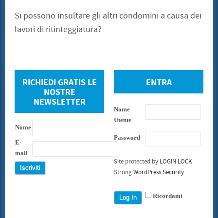
Si possono insultare gli altri condomini a causa dei
lavori di ritinteggiatura?
RICHIEDI GRATIS LE
ENTRA
NOSTRE
NEWSLETTER
Nome
Utente
Nome
Password
E-
mail
Site protected by
LOGIN LOCK
Strong
WordPress Security
Ricordami