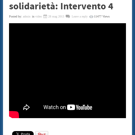
solidarietà: Intervento 4
SENTENZE
CONSUMATORI
BENI CULTURALI
Posted by:
admin
in
video
28 mag 2013
Leave a reply
11477 Views
GALLERIA NICOLA DANIORE
ARTISTI
PATRIMONIO ARTISTICO
TRADIZIONI GASTRONOMICHE
CONVENZIONI
STAMPE LITOGRAFIE E SERIGRAFIE
ARCHITETTI
INFORMATICA ED INCHIOSTRI
TERMOIDRAULICA
FINANZIAMENTI
EVENTI
CONVEGNO 22 LUGLIO 2011
CONTATTI