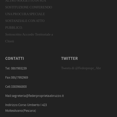
ALTRO SOGGETTO IN SUA
SOSTITUZIONE CONFERENDO
UNA PROCURA SPECIALE
SOSTANZIALE CON ATTO
PUBBLICO.
Sottoscritto Accordo Territoriale a
Chieti
CONTATTI
TWITTER
Tweets di @Federpropr_Abr
Tel: 0857993239
Fax:085/7992969
Cell:3383966800
Mail:segreteria@federproprietaabruzzo.it
Indirizzo:Corso Umberto I 423
Moltesilvano(Pescara)