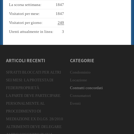
La scorsa settimana:
1847
Visitatori per mese:
1847
Visitatori per giorno:
249
Utenti attualmente in linea:
3
ARTICOLI RECENTI
CATEGORIE
SFRATTI BLOCCATI PER ALTRI
Condominio
SEI MESI: LA PROTESTA DI
Locazione
FEDERPROPRIETÀ
Contratti concordati
LA PARTE DEVE PARTECIPARE
Consumatori
PERSONALMENTE AL
Eventi
PROCEDIMENTO DI
MEDIAZIONE EX D.LGS. 28/2010
ALTRIMENTI DEVE DELEGARE