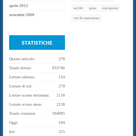
aprile 2012
servitù
spese
usucapione
settembre 2009
vizi di costruzione
STATISTICHE
Questo articolo:
278
Totale letture:
933746
Letture odierne:
124
Letture di ieri:
279
Letture scorsa settimana:
2130
Letture scorso mese:
2130
Totale visitatori:
594995
Oggi:
104
Ieri:
255