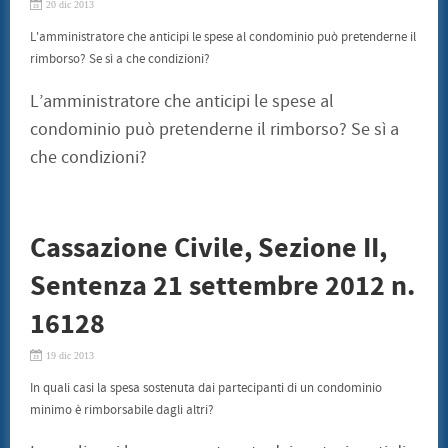
20 dic 2013
SENTENZE
CONSUMATORI
L'amministratore che anticipi le spese al condominio può pretenderne il
BENI CULTURALI
rimborso? Se sì a che condizioni?
GALLERIA NICOLA DANIORE
ARTISTI
L’amministratore che anticipi le spese al
PATRIMONIO ARTISTICO
TRADIZIONI GASTRONOMICHE
condominio può pretenderne il rimborso? Se sì a
CONVENZIONI
che condizioni?
STAMPE LITOGRAFIE E SERIGRAFIE
ARCHITETTI
INFORMATICA ED INCHIOSTRI
TERMOIDRAULICA
FINANZIAMENTI
Cassazione Civile, Sezione II,
EVENTI
CONVEGNO 22 LUGLIO 2011
Sentenza 21 settembre 2012 n.
CONTATTI
16128
19 dic 2013
In quali casi la spesa sostenuta dai partecipanti di un condominio
minimo è rimborsabile dagli altri?