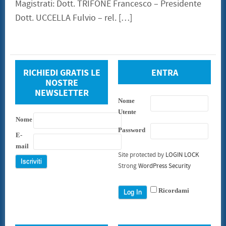
Magistrati: Dott. TRIFONE Francesco – Presidente
Dott. UCCELLA Fulvio – rel. […]
RICHIEDI GRATIS LE
ENTRA
NOSTRE
NEWSLETTER
Nome
Utente
Nome
Password
E-
mail
Site protected by
LOGIN LOCK
Strong
WordPress Security
Ricordami