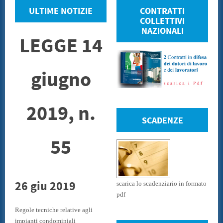
ULTIME NOTIZIE
CONTRATTI
COLLETTIVI
NAZIONALI
LEGGE 14
giugno
2019, n.
SCADENZE
55
26 giu 2019
scarica lo scadenziario in formato
pdf
Regole tecniche relative agli
impianti condominiali