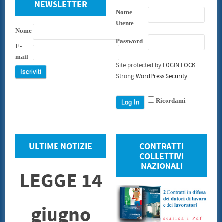
NEWSLETTER
Nome
Utente
Nome
Password
E-
mail
Site protected by
LOGIN LOCK
Strong
WordPress Security
Ricordami
ULTIME NOTIZIE
CONTRATTI
COLLETTIVI
NAZIONALI
LEGGE 14
giugno