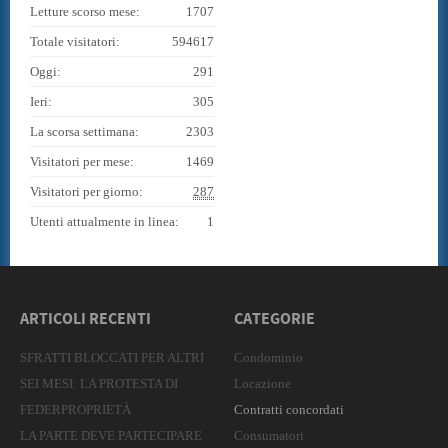
Letture scorso mese:
1707
Totale visitatori:
594617
Oggi:
291
Ieri:
305
La scorsa settimana:
2303
Visitatori per mese:
1469
Visitatori per giorno:
287
Utenti attualmente in linea:
1
ARTICOLI RECENTI
CATEGORIE
SFRATTI BLOCCATI PER ALTRI
Condominio
SEI MESI: LA PROTESTA DI
Locazione
FEDERPROPRIETÀ
Contratti concordati
LA PARTE DEVE PARTECIPARE
Consumatori