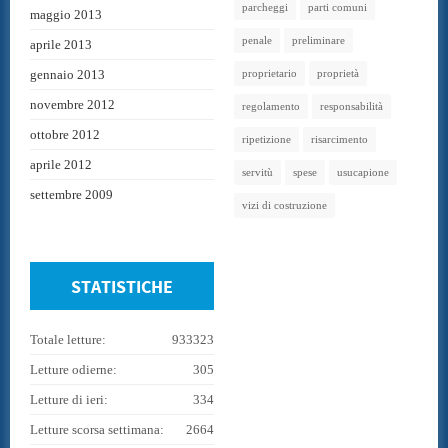
parcheggi
parti comuni
maggio 2013
penale
preliminare
aprile 2013
gennaio 2013
proprietario
proprietà
novembre 2012
regolamento
responsabilità
ottobre 2012
ripetizione
risarcimento
aprile 2012
servitù
spese
usucapione
settembre 2009
vizi di costruzione
STATISTICHE
Totale letture:
933323
Letture odierne:
305
Letture di ieri:
334
Letture scorsa settimana:
2664