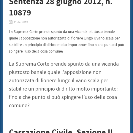
Sentenza 28 giugno 2012, n.
SENTENZE
CONSUMATORI
10879
BENI CULTURALI
GALLERIA NICOLA DANIORE
11 dic 2013
ARTISTI
PATRIMONIO ARTISTICO
La Suprema Corte prende spunto da una vicenda piuttosto banale
TRADIZIONI GASTRONOMICHE
quale l'apposizione non autorizzata di fioriere lungo il vano scala per
CONVENZIONI
stabilire un principio di diritto molto importante: fino a che punto si può
STAMPE LITOGRAFIE E SERIGRAFIE
ARCHITETTI
spingere l'uso della cosa comune?
INFORMATICA ED INCHIOSTRI
TERMOIDRAULICA
La Suprema Corte prende spunto da una vicenda
FINANZIAMENTI
piuttosto banale quale l’apposizione non
EVENTI
CONVEGNO 22 LUGLIO 2011
autorizzata di fioriere lungo il vano scala per
CONTATTI
stabilire un principio di diritto molto importante:
fino a che punto si può spingere l’uso della cosa
comune?
Cassazione Civile, Sezione II,