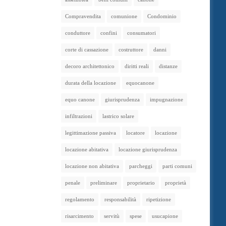
Compravendita
comunione
Condominio
conduttore
confini
consumatori
corte di cassazione
costruttore
danni
decoro architettonico
diritti reali
distanze
durata della locazione
equocanone
equo canone
giurisprudenza
impugnazione
infiltrazioni
lastrico solare
legittimazione passiva
locatore
locazione
locazione abitativa
locazione giurisprudenza
locazione non abitativa
parcheggi
parti comuni
penale
preliminare
proprietario
proprietà
regolamento
responsabilità
ripetizione
risarcimento
servitù
spese
usucapione