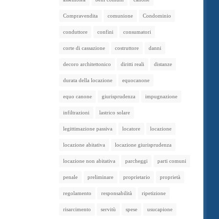
Compravendita
comunione
Condominio
conduttore
confini
consumatori
corte di cassazione
costruttore
danni
decoro architettonico
diritti reali
distanze
durata della locazione
equocanone
equo canone
giurisprudenza
impugnazione
infiltrazioni
lastrico solare
legittimazione passiva
locatore
locazione
locazione abitativa
locazione giurisprudenza
locazione non abitativa
parcheggi
parti comuni
penale
preliminare
proprietario
proprietà
regolamento
responsabilità
ripetizione
risarcimento
servitù
spese
usucapione