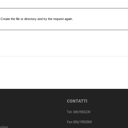
CONTATTI
Tel: 0857993239
Fax:085/7992969
ordati