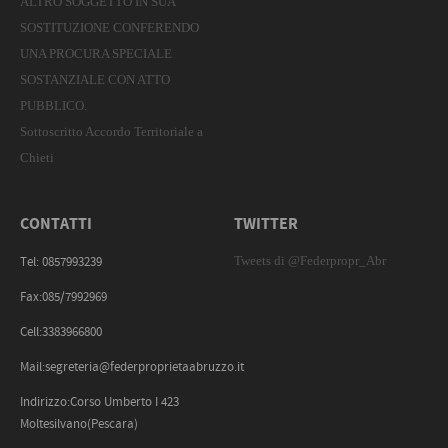
ALTRO SOGGETTO IN SUA
SOSTITUZIONE CONFERENDO
UNA PROCURA SPECIALE
SOSTANZIALE CON ATTO
PUBBLICO.
Sottoscritto Accordo Territoriale a
Chieti
CONTATTI
TWITTER
Tweets di @Federpropr_Abr
Tel: 0857993239
Fax:085/7992969
Cell:3383966800
Mail:segreteria@federproprietaabruzzo.it
Indirizzo:Corso Umberto I 423
Moltesilvano(Pescara)