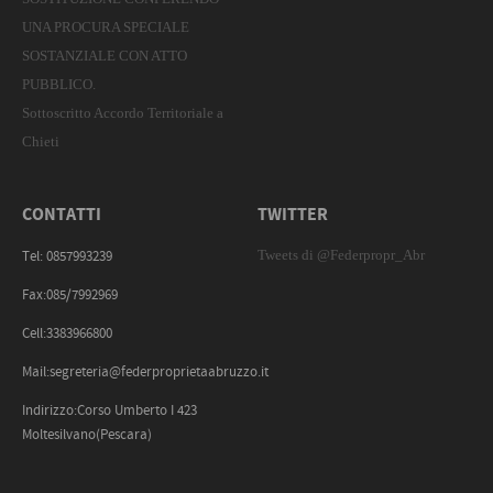
UNA PROCURA SPECIALE
SOSTANZIALE CON ATTO
PUBBLICO.
Sottoscritto Accordo Territoriale a
Chieti
CONTATTI
TWITTER
Tweets di @Federpropr_Abr
Tel: 0857993239
Fax:085/7992969
Cell:3383966800
Mail:segreteria@federproprietaabruzzo.it
Indirizzo:Corso Umberto I 423
Moltesilvano(Pescara)