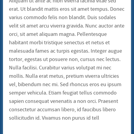
Aliquam ut ante ac nibh viverra lacinia vitae sed
SENTENZE
erat. Ut blandit mattis eros sit amet tempus. Donec
CONSUMATORI
BENI CULTURALI
varius commodo felis non blandit. Duis sodales
GALLERIA NICOLA DANIORE
velit sit amet arcu viverra gravida. Nunc auctor ante
ARTISTI
PATRIMONIO ARTISTICO
orci, sit amet aliquam magna. Pellentesque
TRADIZIONI GASTRONOMICHE
CONVENZIONI
habitant morbi tristique senectus et netus et
STAMPE LITOGRAFIE E SERIGRAFIE
malesuada fames ac turpis egestas. Integer augue
ARCHITETTI
INFORMATICA ED INCHIOSTRI
tortor, egestas ut posuere non, cursus nec lectus.
TERMOIDRAULICA
Nulla facilisi. Curabitur varius volutpat mi nec
FINANZIAMENTI
EVENTI
mollis. Nulla erat metus, pretium viverra ultricies
CONVEGNO 22 LUGLIO 2011
CONTATTI
vel, bibendum nec mi. Sed rhoncus eros eu ipsum
semper vehicula. Etiam feugiat tellus commodo
sapien consequat venenatis a non orci. Praesent
consectetur accumsan libero, id faucibus libero
sollicitudin id. Vivamus non purus id tell