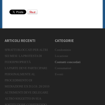
ARTICOLI RECENTI
CATEGORIE
SFRATTI BLOCCATI PER ALTRI
Condominio
SEI MESI: LA PROTESTA DI
Locazione
FEDERPROPRIETÀ
Contratti concordati
LA PARTE DEVE PARTECIPARE
Consumatori
PERSONALMENTE AL
Eventi
PROCEDIMENTO DI
MEDIAZIONE EX D.LGS. 28/2010
ALTRIMENTI DEVE DELEGARE
ALTRO SOGGETTO IN SUA
SOSTITUZIONE CONFERENDO